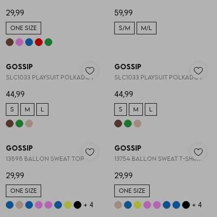
29,99
59,99
ONE SIZE
S/M
M/L
Nieuw
Nieuw
Gossip
Gossip
1
/2
1
/2
SLC1033 PLAYSUIT POLKADOT
SLC1033 PLAYSUIT POLKADOT
44,99
44,99
S
M
L
S
M
L
TRENDING 🔥
TRENDING 🔥
Nieuw
Nieuw
Gossip
Gossip
1
/2
1
/2
13898 BALLON SWEAT TOP
13754 BALLON SWEAT T-SHIRT
29,99
29,99
ONE SIZE
ONE SIZE
TRENDING 🔥
+ 4
+ 4
Nieuw
Nieuw