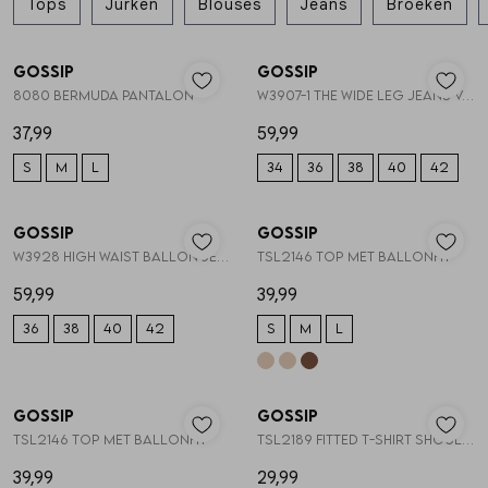
Tops
Jurken
Blouses
Jeans
Broeken
Nieuw
Nieuw
Skorts
Broche
Parfum
Gossip
Gossip
1
/2
1
/2
8080 BERMUDA PANTALON
W3907-1 THE WIDE LEG JEANS V-DETAIL
T-shirts
Giftboxen
Zonnebrillen
37,99
59,99
S
M
L
34
36
38
40
42
Truien
Steentje/bedel
Sokken
Nieuw
Nieuw
Gossip
Gossip
1
/2
1
/2
Blazers & gilets
Enkelbandjes
Petten & Mutsen
W3928 HIGH WAIST BALLON JEANS
TSL2146 TOP MET BALLONFIT
59,99
39,99
Rokken
Overige Sieraden
Woonaccessoires
36
38
40
42
S
M
L
Nieuw
Nieuw
Sets
Overige Accessoires
Gossip
Gossip
1
/2
1
/2
TSL2146 TOP MET BALLONFIT
TSL2189 FITTED T-SHIRT SHOULDERPADS
Jumpsuits & playsuits
39,99
29,99