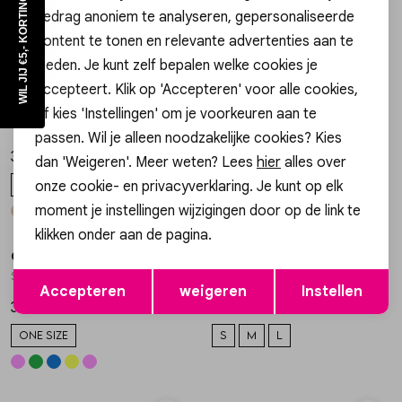
WIL JIJ €5,- KORTING?
34,99
29,99
gedrag anoniem te analyseren, gepersonaliseerde
ONE SIZE
S/M
M/L
content te tonen en relevante advertenties aan te
+ 10
bieden. Je kunt zelf bepalen welke cookies je
accepteert. Klik op 'Accepteren' voor alle cookies,
Gossip
Gossip
1
/2
1
/2
of kies 'Instellingen' om je voorkeuren aan te
TSL2146 TOP MET BALLONFIT
A3473 DENIM BERMUDA CARGO DETAIL
passen. Wil je alleen noodzakelijke cookies? Kies
39,99
49,99
dan 'Weigeren'. Meer weten? Lees
hier
alles over
onze cookie- en privacyverklaring. Je kunt op elk
L
34
36
38
40
moment je instellingen wijzigingen door op de link te
klikken onder aan de pagina.
Gossip
Gossip
1
/2
1
/2
Opslaan
Terug
SK13676 GESTREEPT BADSTOF T-SHIRT
8103 BERMUDA NIKA
Accepteren
weigeren
Instellen
34,99
37,99
ONE SIZE
S
M
L