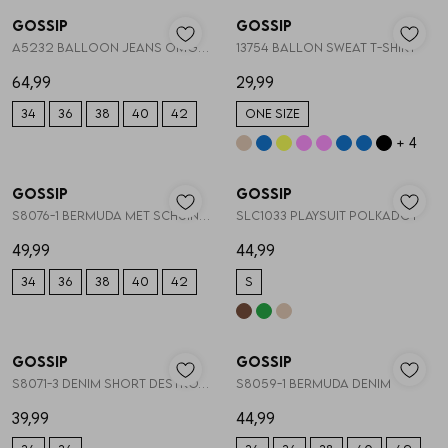
Gossip
Gossip
1
/2
1
/2
A5232 BALLOON JEANS OMGESLAGEN TAILLE
13754 BALLON SWEAT T-SHIRT
64,99
29,99
34
36
38
40
42
ONE SIZE
+ 4
Nieuw
Nieuw
Gossip
Gossip
1
/2
1
/2
S8076-1 BERMUDA MET SCHUINE SLUITING
SLC1033 PLAYSUIT POLKADOT
49,99
44,99
34
36
38
40
42
S
TRENDING 🔥
Nieuw
Nieuw
Gossip
Gossip
1
/2
1
/2
S8071-3 DENIM SHORT DESTROYED
S8059-1 BERMUDA DENIM
39,99
44,99