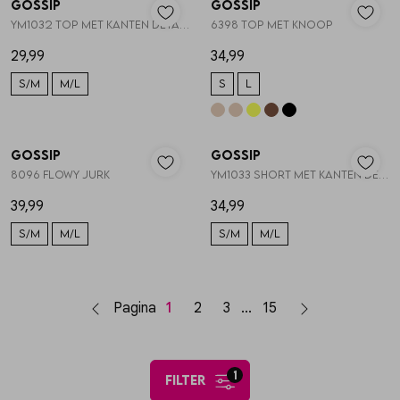
Gossip
Gossip
1
/2
1
/2
YM1032 TOP MET KANTEN DETAILS
6398 TOP MET KNOOP
29,99
34,99
S/M
M/L
S
L
Gossip
Gossip
1
/2
1
/2
8096 FLOWY JURK
YM1033 SHORT MET KANTEN DETAILS
39,99
34,99
S/M
M/L
S/M
M/L
Pagina
1
2
3
15
1
filter