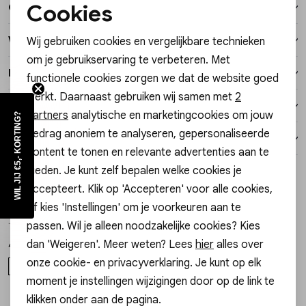
Cookies
Over dit item
Vesten
Noodzakelijke cookies
Winkelvoorraad
Wij gebruiken cookies en vergelijkbare technieken
Personalisatie cookies
Jassen
om je gebruikservaring te verbeteren. Met
Kenmerken
functionele cookies zorgen we dat de website goed
Analytische cookies
Lingerie
werkt. Daarnaast gebruiken wij samen met
2
Verzending / Ophalen in de winkel
Marketing cookies
partners
analytische en marketingcookies om jouw
WIL JIJ €5,- KORTING?
gedrag anoniem te analyseren, gepersonaliseerde
Retourneren
content te tonen en relevante advertenties aan te
bieden. Je kunt zelf bepalen welke cookies je
Style dit met
accepteert. Klik op 'Accepteren' voor alle cookies,
Gossip
Gossip
of kies 'Instellingen' om je voorkeuren aan te
1
/1
1
/1
JE15973 BEDEL KLAVERTJE
JE15965 BEDEL MADELIEFJE
passen. Wil je alleen noodzakelijke cookies? Kies
dan 'Weigeren'. Meer weten? Lees
hier
alles over
4,99
4,99
onze cookie- en privacyverklaring. Je kunt op elk
ONE SIZE
ONE SIZE
moment je instellingen wijzigingen door op de link te
klikken onder aan de pagina.