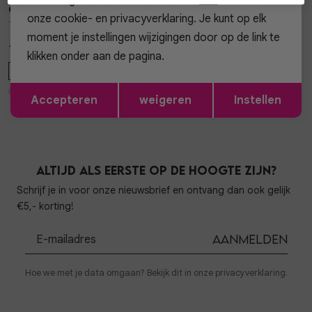
Gossip
Gossip the Label
1
/2
1
/2
onze cookie- en privacyverklaring. Je kunt op elk
TOP MET KANT LOU TOP MET KANT LOU
ESSENTIAL BLAZER ESSENTIAL BLAZER
moment je instellingen wijzigingen door op de link te
19,95
59,99
klikken onder aan de pagina.
ONE SIZE
XS
S
M
L
Opslaan
Terug
Accepteren
weigeren
Instellen
Altijd als eerste op de hoogte zijn?
Schrijf je in voor onze nieuwsbrief en ontvang dan ook gelijk
€5,- korting!
Aanmelden
Hoe we met je data omgaan? Bekijk dit in onze privacyverklaring.