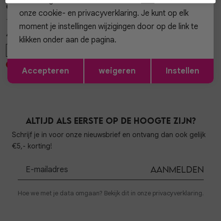
Gossip
Gossip
1
/2
1
/2
onze cookie- en privacyverklaring. Je kunt op elk
JASMIN CLASSIC BABY PUFFY JASMIN
TAS GRACE SUEDE TAS GRACE SUEDE
moment je instellingen wijzigingen door op de link te
49,99
64,99
klikken onder aan de pagina.
ONE SIZE
ONE SIZE
Opslaan
Terug
Accepteren
weigeren
Instellen
Altijd als eerste op de hoogte zijn?
Schrijf je in voor onze nieuwsbrief en ontvang dan ook gelijk
€5,- korting!
Aanmelden
Hoe we met je data omgaan? Bekijk dit in onze privacyverklaring.