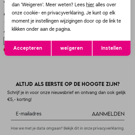
Style dit met
Nieuw
Nieuw
dan 'Weigeren'. Meer weten? Lees
hier
alles over
onze cookie- en privacyverklaring. Je kunt op elk
Gossip
Gossip
1
/2
1
/2
moment je instellingen wijzigingen door op de link te
JASMIN CLASSIC BABY PUFFY JASMIN
TAS GRACE SUEDE TAS GRACE SUEDE
klikken onder aan de pagina.
49,99
64,99
ONE SIZE
ONE SIZE
Opslaan
Terug
Accepteren
weigeren
Instellen
Altijd als eerste op de hoogte zijn?
Schrijf je in voor onze nieuwsbrief en ontvang dan ook gelijk
€5,- korting!
Aanmelden
Hoe we met je data omgaan? Bekijk dit in onze privacyverklaring.