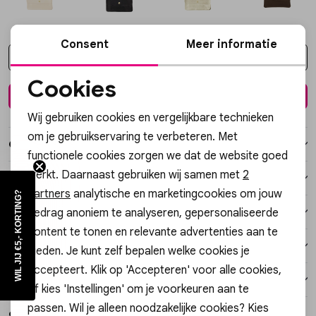
Vesten
Consent
Meer informatie
Jassen
Kies een maat
Cookies
Lingerie
In winkelmand
Noodzakelijke cookies
Wij gebruiken cookies en vergelijkbare technieken
Personalisatie cookies
om je gebruikservaring te verbeteren. Met
Over dit item
functionele cookies zorgen we dat de website goed
Analytische cookies
werkt. Daarnaast gebruiken wij samen met
2
Winkelvoorraad
Marketing cookies
partners
analytische en marketingcookies om jouw
WIL JIJ €5,- KORTING?
Kenmerken
gedrag anoniem te analyseren, gepersonaliseerde
content te tonen en relevante advertenties aan te
Verzending / Ophalen in de winkel
bieden. Je kunt zelf bepalen welke cookies je
accepteert. Klik op 'Accepteren' voor alle cookies,
Retourneren
of kies 'Instellingen' om je voorkeuren aan te
passen. Wil je alleen noodzakelijke cookies? Kies