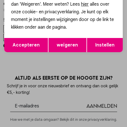
dan 'Weigeren'. Meer weten? Lees
hier
alles over
Gossip
Gossip
1
/2
1
/2
8.24.21.150.03 BOOTS MOSIE
185 FLUFFY GESTREEPTE TRUI
onze cookie- en privacyverklaring. Je kunt op elk
moment je instellingen wijzigingen door op de link te
59,99
49,99
klikken onder aan de pagina.
36
37
38
39
40
ONE SIZE
+2
Opslaan
Terug
Accepteren
weigeren
Instellen
Altijd als eerste op de hoogte zijn?
Schrijf je in voor onze nieuwsbrief en ontvang dan ook gelijk
€5,- korting!
Aanmelden
Hoe we met je data omgaan? Bekijk dit in onze privacyverklaring.