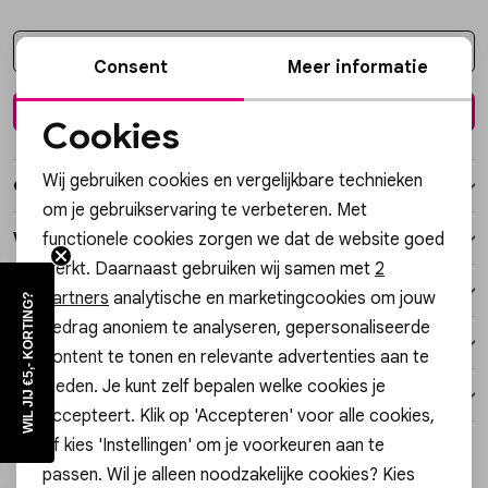
Vesten
Kies een maat
Consent
Meer informatie
Jassen
In winkelmand
Cookies
Lingerie
Noodzakelijke cookies
Wij gebruiken cookies en vergelijkbare technieken
Over dit item
Personalisatie cookies
om je gebruikservaring te verbeteren. Met
functionele cookies zorgen we dat de website goed
Winkelvoorraad
Analytische cookies
werkt. Daarnaast gebruiken wij samen met
2
Marketing cookies
Kenmerken
partners
analytische en marketingcookies om jouw
WIL JIJ €5,- KORTING?
gedrag anoniem te analyseren, gepersonaliseerde
Verzending / Ophalen in de winkel
content te tonen en relevante advertenties aan te
bieden. Je kunt zelf bepalen welke cookies je
Retourneren
accepteert. Klik op 'Accepteren' voor alle cookies,
of kies 'Instellingen' om je voorkeuren aan te
Style dit met
passen. Wil je alleen noodzakelijke cookies? Kies