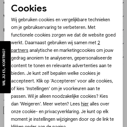
Over dit item
Vesten
Cookies
Noodzakelijke cookies
Winkelvoorraad
Wij gebruiken cookies en vergelijkbare technieken
Jassen
Personalisatie cookies
om je gebruikservaring te verbeteren. Met
Kenmerken
functionele cookies zorgen we dat de website goed
Analytische cookies
Lingerie
werkt. Daarnaast gebruiken wij samen met
2
Verzending / Ophalen in de winkel
Hi Gossip Girl, wil jij €5,- korting?
Marketing cookies
partners
analytische en marketingcookies om jouw
Schrijf je nu in voor onze nieuwsbrief en krijg early access tot
onze acties en nieuwe items! Ontvang met de code in jouw
Retourneren
gedrag anoniem te analyseren, gepersonaliseerde
mailbox
€5,- korting
op je
eerste
bestelling. Ook krijg je een
leuk cadeautje op je
verjaardag
!
content te tonen en relevante advertenties aan te
Style dit met
bieden. Je kunt zelf bepalen welke cookies je
Nieuw
Nieuw
accepteert. Klik op 'Accepteren' voor alle cookies,
Gossip the Label
Gossip the Label
1
/1
1
/1
of kies 'Instellingen' om je voorkeuren aan te
MELD JE AAN!
I0020247 BANGLE TWIST
I0019708 ARMBAND BOLLETJES MIX GOUD
passen. Wil je alleen noodzakelijke cookies? Kies
Nee, bedankt
17,99
14,99
dan 'Weigeren'. Meer weten? Lees
hier
alles over
ONE SIZE
ONE SIZE
onze cookie- en privacyverklaring. Je kunt op elk
moment je instellingen wijzigingen door op de link te