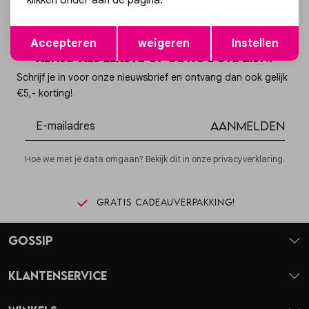
klikken onder aan de pagina.
Opslaan
Terug
Accepteren
weigeren
Instellen
Altijd als eerste op de hoogte zijn?
Schrijf je in voor onze nieuwsbrief en ontvang dan ook gelijk
€5,- korting!
Aanmelden
Hoe we met je data omgaan? Bekijk dit in onze privacyverklaring.
Gratis cadeauverpakking!
Gossip
Klantenservice