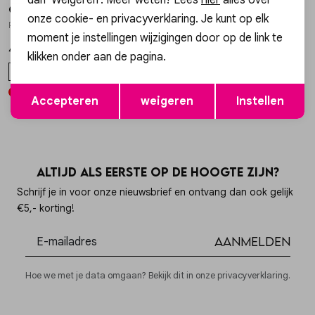
Gossip
Gossip
1
/2
1
/2
onze cookie- en privacyverklaring. Je kunt op elk
P987 WIDE LEG PANTALON LUCY
JASMIN CLASSIC BABY PUFFY JASMIN
moment je instellingen wijzigingen door op de link te
49,99
49,99
klikken onder aan de pagina.
S
M
L
ONE SIZE
Opslaan
Terug
Accepteren
weigeren
Instellen
Altijd als eerste op de hoogte zijn?
Schrijf je in voor onze nieuwsbrief en ontvang dan ook gelijk
€5,- korting!
Aanmelden
Hoe we met je data omgaan? Bekijk dit in onze privacyverklaring.