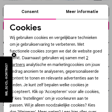
Vesten
Consent
Meer informatie
Kies een maat
Jassen
Cookies
In winkelmand
Noodzakelijke cookies
Lingerie
Wij gebruiken cookies en vergelijkbare technieken
Personalisatie cookies
Over dit item
om je gebruikservaring te verbeteren. Met
functionele cookies zorgen we dat de website goed
Analytische cookies
Winkelvoorraad
werkt. Daarnaast gebruiken wij samen met
2
Marketing cookies
partners
analytische en marketingcookies om jouw
WIL JIJ €5,- KORTING?
Kenmerken
gedrag anoniem te analyseren, gepersonaliseerde
content te tonen en relevante advertenties aan te
Verzending / Ophalen in de winkel
bieden. Je kunt zelf bepalen welke cookies je
Retourneren
accepteert. Klik op 'Accepteren' voor alle cookies,
of kies 'Instellingen' om je voorkeuren aan te
Style dit met
passen. Wil je alleen noodzakelijke cookies? Kies
dan 'Weigeren'. Meer weten? Lees
hier
alles over