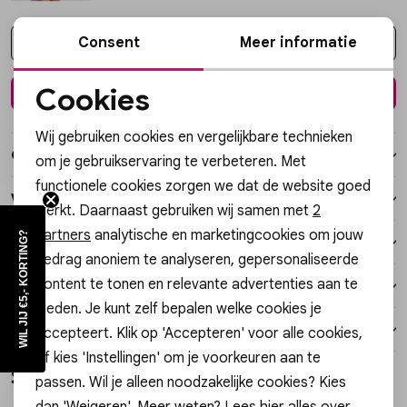
Vesten
Consent
Meer informatie
Kies een maat
Jassen
Cookies
In winkelmand
Noodzakelijke cookies
Lingerie
Wij gebruiken cookies en vergelijkbare technieken
Personalisatie cookies
Over dit item
om je gebruikservaring te verbeteren. Met
functionele cookies zorgen we dat de website goed
Analytische cookies
Winkelvoorraad
werkt. Daarnaast gebruiken wij samen met
2
Marketing cookies
partners
analytische en marketingcookies om jouw
WIL JIJ €5,- KORTING?
Kenmerken
gedrag anoniem te analyseren, gepersonaliseerde
content te tonen en relevante advertenties aan te
Verzending / Ophalen in de winkel
bieden. Je kunt zelf bepalen welke cookies je
Retourneren
accepteert. Klik op 'Accepteren' voor alle cookies,
of kies 'Instellingen' om je voorkeuren aan te
TRENDING 🔥
Style dit met
passen. Wil je alleen noodzakelijke cookies? Kies
Nieuw
Nieuw
dan 'Weigeren'. Meer weten? Lees
hier
alles over