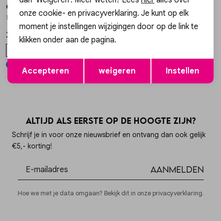
Gossip
Gossip
1
/2
1
/2
onze cookie- en privacyverklaring. Je kunt op elk
13898 BALLON SWEAT TOP
13898 BALLON SWEAT TOP
moment je instellingen wijzigingen door op de link te
29,99
29,99
klikken onder aan de pagina.
ONE SIZE
ONE SIZE
Opslaan
Terug
+ 4
+ 4
Accepteren
weigeren
Instellen
Altijd als eerste op de hoogte zijn?
Schrijf je in voor onze nieuwsbrief en ontvang dan ook gelijk
€5,- korting!
Aanmelden
Hoe we met je data omgaan? Bekijk dit in onze privacyverklaring.