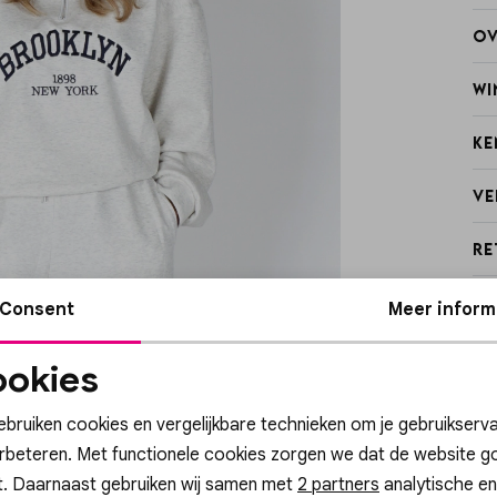
Ov
Wi
Ke
Ve
Re
Consent
Meer inform
okies
Noodzakelijke
Personalisatie cook
cookies
ebruiken cookies en vergelijkbare technieken om je gebruikserva
erbeteren. Met functionele cookies zorgen we dat de website g
t. Daarnaast gebruiken wij samen met
Analytische cookies
Marketing cookies
2 partners
analytische en