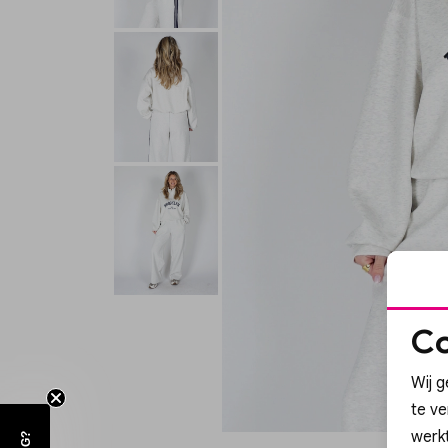
Co
Wij g
te v
werk