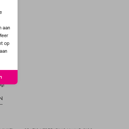
e
en aan
PAARS MIX GLITTER ELASTIEK PAARS MIX GLITTER
 Meer
nt op
 aan
n
ng!
n