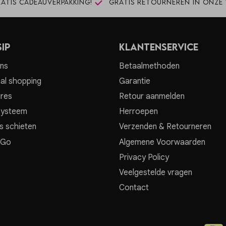
atis cadeauverpakking!
Gratis retourneren in onze 
ip
Klantenservice
ns
Betaalmethoden
al shopping
Garantie
res
Retour aanmelden
systeem
Herroepen
s schieten
Verzenden & Retourneren
 Go
Algemene Voorwaarden
Privacy Policy
Veelgestelde vragen
Contact