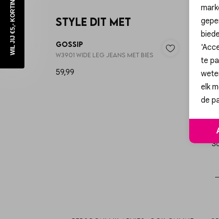
WIL JIJ €5,- KORTING?
mark
Style dit met
geper
biede
Gossip
Gossi
'Acce
W3901 WIDE LEG JEANS MET BIES
57119 
te pa
59,99
39,99
wete
elk m
de pa
Sc