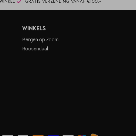
winkel
Gratis verzending vanaf €100,-
Winkels
Bergen op Zoom
Roosendaal