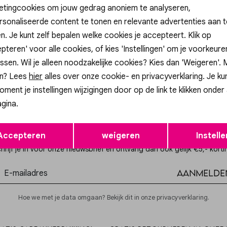
etingcookies om jouw gedrag anoniem te analyseren,
sonaliseerde content te tonen en relevante advertenties aan t
n. Je kunt zelf bepalen welke cookies je accepteert. Klik op
p
Gossip
pteren' voor alle cookies, of kies 'Instellingen' om je voorkeur
SWEATPANTS BROOKLYN
ssen. Wil je alleen noodzakelijke cookies? Kies dan 'Weigeren'.
2,99
n? Lees
hier
alles over onze cookie- en privacyverklaring. Je ku
oment je instellingen wijzigingen door op de link te klikken onder
gina.
Opslaan
Terug
Altijd als eerste op de hoogte zijn?
Accepteren
weigeren
Instelle
hrijf je in voor onze nieuwsbrief en ontvang dan ook gelijk €5,- korti
Aanmelde
Hoe we met je data omgaan? Bekijk dit in onze privacyverklaring.