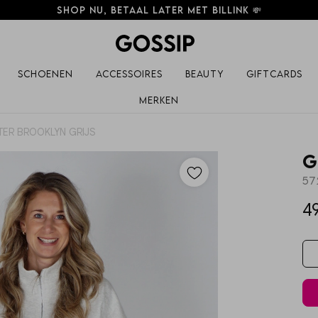
Shop nu, betaal later met Billink 💸
Schoenen
Accessoires
Beauty
Giftcards
Merken
ER BROOKLYN GRIJS
G
57
4