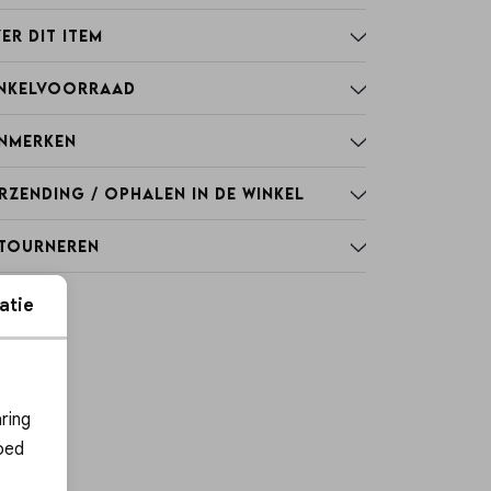
er dit item
nkelvoorraad
nmerken
rzending / Ophalen in de winkel
tourneren
atie
ies
ring
oed