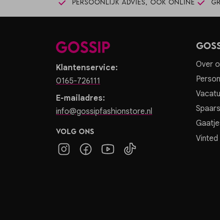
Persoonlijk advies, ook online
Gr
Goss
Over o
Klantenservice:
Person
0165-726111
Vacatu
E-mailadres:
Spaar
info@gossipfashionstore.nl
Gaatje
Volg ons
Vinted