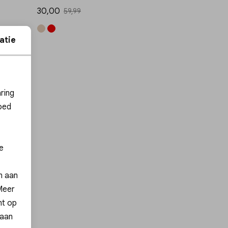
30,00
59,99
atie
ies
ring
oed
e
ng!
en aan
 Meer
n
nt op
 aan