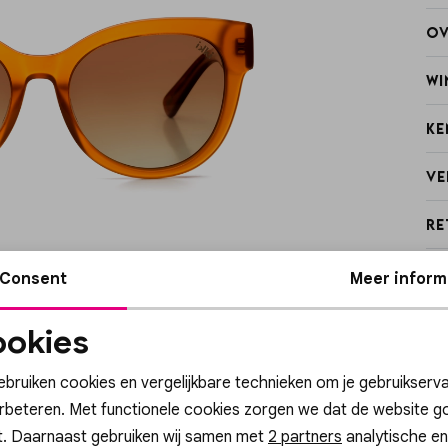
Ov
Wi
Ke
Ve
Re
Consent
Meer inform
okies
Noodzakelijke
Personalisatie cook
cookies
ebruiken cookies en vergelijkbare technieken om je gebruikserva
erbeteren. Met functionele cookies zorgen we dat de website g
t. Daarnaast gebruiken wij samen met
Analytische cookies
Marketing cookies
2 partners
analytische en