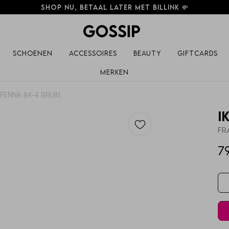
Shop nu, betaal later met Billink 💸
Schoenen
Accessoires
Beauty
Giftcards
Merken
I FENNA 84-4 BRUIN
I
FR
7