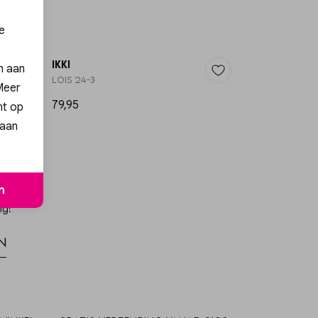
e
IKKI
en aan
LOIS 24-3
 Meer
79,95
nt op
 aan
n
ng!
n