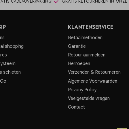
atis cadeauverpakking!
Gratis retourneren in onze 
ip
Klantenservice
ns
Betaalmethoden
al shopping
Garantie
res
Retour aanmelden
systeem
Herroepen
s schieten
Verzenden & Retourneren
 Go
Algemene Voorwaarden
Privacy Policy
Veelgestelde vragen
Contact