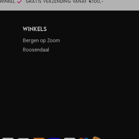
winkel
Gratis verzending vanaf €100,-
Winkels
Bergen op Zoom
Roosendaal