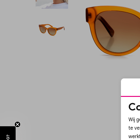
Co
Wij g
te v
werk