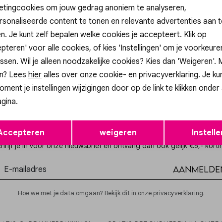
etingcookies om jouw gedrag anoniem te analyseren,
sonaliseerde content te tonen en relevante advertenties aan t
n. Je kunt zelf bepalen welke cookies je accepteert. Klik op
IKKI
pteren' voor alle cookies, of kies 'Instellingen' om je voorkeur
3-3
LOIS 24-1
ssen. Wil je alleen noodzakelijke cookies? Kies dan 'Weigeren'.
79,95
n? Lees
hier
alles over onze cookie- en privacyverklaring. Je ku
oment je instellingen wijzigingen door op de link te klikken onder
gina.
Opslaan
Terug
Altijd als eerste op de hoogte zijn?
Accepteren
weigeren
Instelle
hrijf je in voor onze nieuwsbrief en ontvang dan ook gelijk €5,- korti
Aanmelde
Hoe we met je data omgaan? Bekijk dit in onze privacyverklaring.