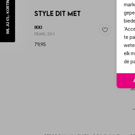
WIL JIJ €5,- KORTING?
mark
Style dit met
geper
biede
IKKI
IKKI
'Acce
PEARL 23-1
PEARL 2
te pa
79,95
79,95
wete
elk m
de pa
Sc