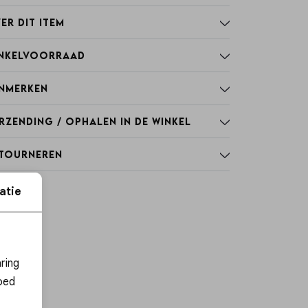
er dit item
nkelvoorraad
nmerken
rzending / Ophalen in de winkel
tourneren
atie
ies
ring
oed