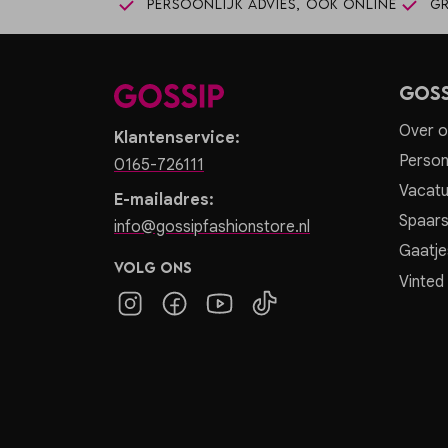
Persoonlijk advies, ook online
Gr
Goss
Over o
Klantenservice:
Person
0165-726111
Vacatu
E-mailadres:
Spaar
info@gossipfashionstore.nl
Gaatje
Volg ons
Vinted