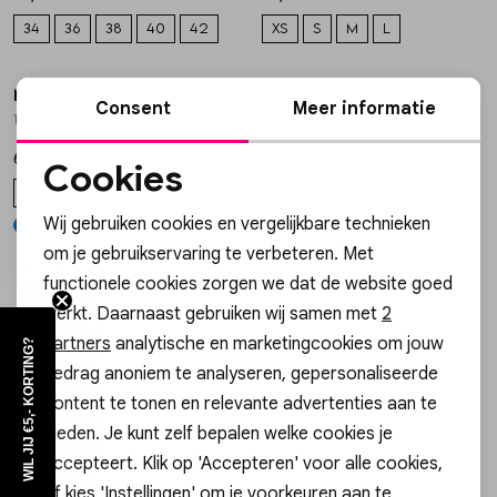
34
36
38
40
42
XS
S
M
L
Nieuw
Skorts
Broche
Parfum
Neo Noir
1
/2
Consent
Meer informatie
169965-145 BLOUSE RISTA
T-shirts
Giftboxen
Zonnebrillen
69,95
Cookies
Truien
Steentje/bedel
Sokken
34
36
38
40
42
Noodzakelijke cookies
Wij gebruiken cookies en vergelijkbare technieken
Personalisatie cookies
om je gebruikservaring te verbeteren. Met
Blazers & gilets
Enkelbandjes
Petten & Mutsen
functionele cookies zorgen we dat de website goed
filter
Analytische cookies
werkt. Daarnaast gebruiken wij samen met
2
Rokken
Overige Sieraden
Woonaccessoires
Marketing cookies
partners
analytische en marketingcookies om jouw
WIL JIJ €5,- KORTING?
gedrag anoniem te analyseren, gepersonaliseerde
Altijd als eerste op de hoogte zijn?
Sets
Overige Accessoires
content te tonen en relevante advertenties aan te
Schrijf je in voor onze nieuwsbrief en ontvang dan ook gelijk
bieden. Je kunt zelf bepalen welke cookies je
€5,- korting!
Jumpsuits & playsuits
accepteert. Klik op 'Accepteren' voor alle cookies,
of kies 'Instellingen' om je voorkeuren aan te
Aanmelden