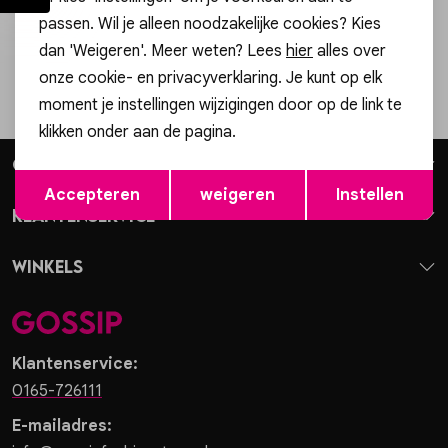
Vesten
passen. Wil je alleen noodzakelijke cookies? Kies
Hoe we met je data omgaan? Bekijk dit in onze privacyverklaring.
dan 'Weigeren'. Meer weten? Lees
hier
alles over
Jassen
onze cookie- en privacyverklaring. Je kunt op elk
moment je instellingen wijzigingen door op de link te
Gratis cadeauverpakking!
klikken onder aan de pagina.
Lingerie
Gossip
Opslaan
Terug
Accepteren
weigeren
Instellen
Klantenservice
Winkels
Klantenservice:
0165-726111
E-mailadres: