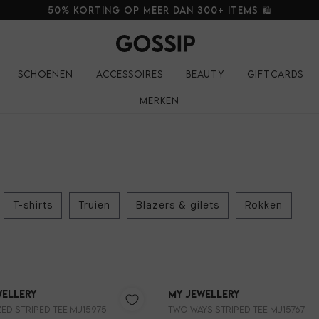
50% korting op meer dan 300+ items 🛍️
Schoenen
Accessoires
Beauty
Giftcards
Merken
T-shirts
Truien
Blazers & gilets
Rokken
wellery
My Jewellery
ed striped tee MJ15975
Two ways striped tee MJ15767