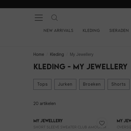
New arrivals
Kleding
Sieraden
Home
Kleding
My Jewellery
Kleding - My Jewellery
Tops
Jurken
Broeken
Shorts
20 artikelen
My Jewellery
My Je
Short sleeve sweater club amour MJ15194
Oversiz