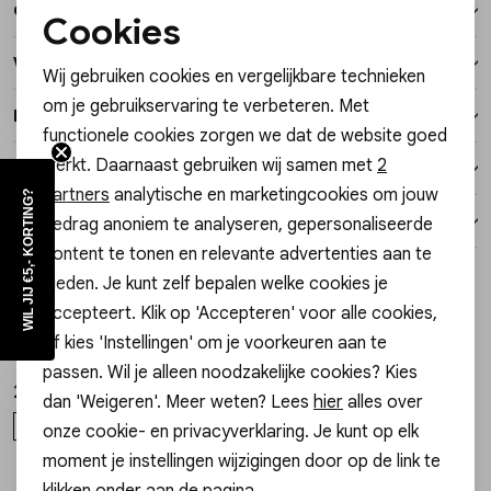
Over dit item
Vesten
Cookies
Noodzakelijke cookies
Winkelvoorraad
Wij gebruiken cookies en vergelijkbare technieken
Jassen
Personalisatie cookies
om je gebruikservaring te verbeteren. Met
Kenmerken
functionele cookies zorgen we dat de website goed
Analytische cookies
Lingerie
werkt. Daarnaast gebruiken wij samen met
2
Verzending / Ophalen in de winkel
Marketing cookies
partners
analytische en marketingcookies om jouw
WIL JIJ €5,- KORTING?
Retourneren
gedrag anoniem te analyseren, gepersonaliseerde
content te tonen en relevante advertenties aan te
Style dit met
bieden. Je kunt zelf bepalen welke cookies je
3=1
accepteert. Klik op 'Accepteren' voor alle cookies,
My Jewellery
Gossip
1
/2
1
/2
of kies 'Instellingen' om je voorkeuren aan te
Sotto il soleil Boxy tee MJ16453
JE18520 KETTING MET KRALEN
passen. Wil je alleen noodzakelijke cookies? Kies
29,99
15,99
dan 'Weigeren'. Meer weten? Lees
hier
alles over
XS
S
ONE SIZE
onze cookie- en privacyverklaring. Je kunt op elk
moment je instellingen wijzigingen door op de link te