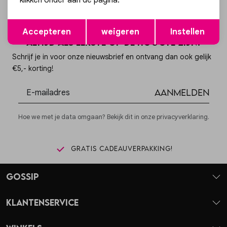
klikken onder aan de pagina.
Opslaan
Terug
Accepteren
weigeren
Instellen
Altijd als eerste op de hoogte zijn?
Schrijf je in voor onze nieuwsbrief en ontvang dan ook gelijk
€5,- korting!
Aanmelden
Hoe we met je data omgaan? Bekijk dit in onze privacyverklaring.
Gratis cadeauverpakking!
Gossip
Klantenservice