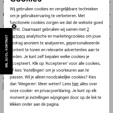
Noodzakelijke cookies
Winkelvoorraad
Vesten
Wij gebruiken cookies en vergelijkbare technieken
Personalisatie cookies
Kenmerken
om je gebruikservaring te verbeteren. Met
Jassen
functionele cookies zorgen we dat de website goed
Analytische cookies
Verzending / Ophalen in de winkel
werkt. Daarnaast gebruiken wij samen met
2
Lingerie
Marketing cookies
partners
analytische en marketingcookies om jouw
WIL JIJ €5,- KORTING?
Retourneren
gedrag anoniem te analyseren, gepersonaliseerde
content te tonen en relevante advertenties aan te
Style dit met
bieden. Je kunt zelf bepalen welke cookies je
accepteert. Klik op 'Accepteren' voor alle cookies,
Melano
Melano
1
/1
1
/2
VIVID SILENT NIGHT ARMBAND SET VIVID SILENT NIGHT ARMBAND SET
TWISTED TABORA ARMBAND TWISTED TABORA ARMBAND
of kies 'Instellingen' om je voorkeuren aan te
passen. Wil je alleen noodzakelijke cookies? Kies
66,00
45,00
dan 'Weigeren'. Meer weten? Lees
hier
alles over
ONE SIZE
S
M
L
onze cookie- en privacyverklaring. Je kunt op elk
moment je instellingen wijzigingen door op de link te
klikken onder aan de pagina.