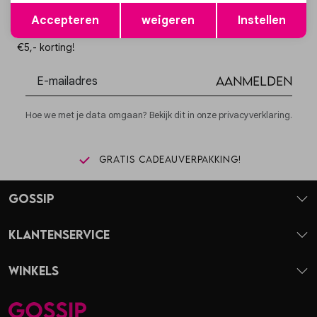
Opslaan
Terug
Altijd als eerste op de hoogte zijn?
Accepteren
weigeren
Instellen
Schrijf je in voor onze nieuwsbrief en ontvang dan ook gelijk
€5,- korting!
Aanmelden
Hoe we met je data omgaan? Bekijk dit in onze privacyverklaring.
Gratis cadeauverpakking!
Gossip
Klantenservice
Winkels