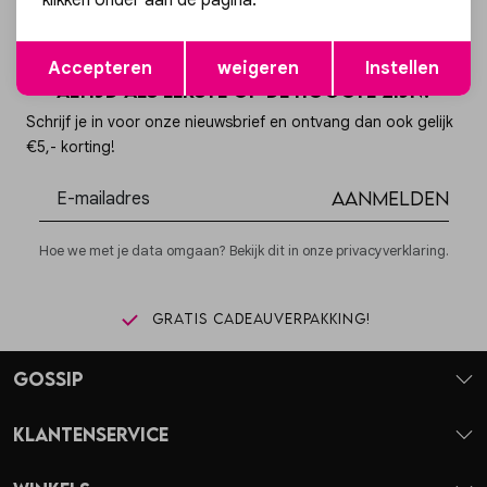
klikken onder aan de pagina.
Opslaan
Terug
Accepteren
weigeren
Instellen
Altijd als eerste op de hoogte zijn?
Schrijf je in voor onze nieuwsbrief en ontvang dan ook gelijk
€5,- korting!
Aanmelden
Hoe we met je data omgaan? Bekijk dit in onze privacyverklaring.
Gratis cadeauverpakking!
Gossip
Klantenservice