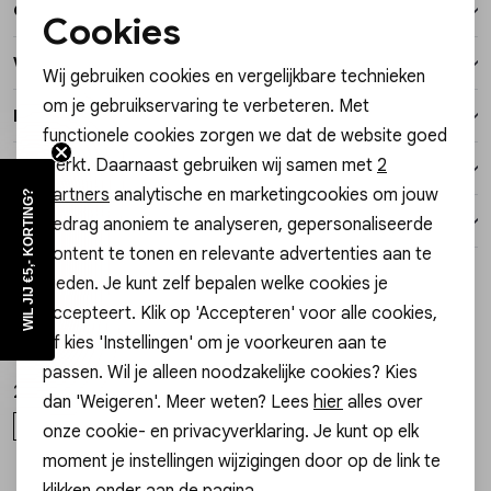
Over dit item
Vesten
Cookies
Noodzakelijke cookies
Winkelvoorraad
Wij gebruiken cookies en vergelijkbare technieken
Jassen
Personalisatie cookies
om je gebruikservaring te verbeteren. Met
Kenmerken
functionele cookies zorgen we dat de website goed
Analytische cookies
Lingerie
werkt. Daarnaast gebruiken wij samen met
2
Verzending / Ophalen in de winkel
Marketing cookies
partners
analytische en marketingcookies om jouw
WIL JIJ €5,- KORTING?
Retourneren
gedrag anoniem te analyseren, gepersonaliseerde
content te tonen en relevante advertenties aan te
Style dit met
bieden. Je kunt zelf bepalen welke cookies je
accepteert. Klik op 'Accepteren' voor alle cookies,
My Jewellery
My Jewellery
1
/2
1
/2
of kies 'Instellingen' om je voorkeuren aan te
Bracelet chain mix charms MJ16590
Bracelet fine 3 pearls MJ13123
passen. Wil je alleen noodzakelijke cookies? Kies
27,99
15,99
dan 'Weigeren'. Meer weten? Lees
hier
alles over
OS
OS
onze cookie- en privacyverklaring. Je kunt op elk
moment je instellingen wijzigingen door op de link te