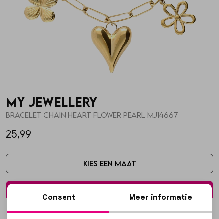
Skorts
Broche
Parfum
T-shirts
Giftboxen
Zonnebrillen
Truien
Steentje/bedel
Sokken
My Jewellery
Blazers & gilets
Enkelbandjes
Petten & Mutsen
Bracelet chain heart flower pearl MJ14667
25,99
Rokken
Overige Sieraden
Woonaccessoires
Kies een maat
Sets
Overige Accessoires
In winkelmand
Consent
Meer informatie
Jumpsuits & playsuits