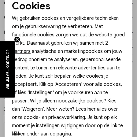
Cookies
Over dit item
Vesten
Noodzakelijke cookies
Winkelvoorraad
Wij gebruiken cookies en vergelijkbare technieken
Personalisatie cookies
Jassen
om je gebruikservaring te verbeteren. Met
Kenmerken
functionele cookies zorgen we dat de website goed
Analytische cookies
Lingerie
werkt. Daarnaast gebruiken wij samen met
2
Verzending / Ophalen in de winkel
Marketing cookies
partners
analytische en marketingcookies om jouw
WIL JIJ €5,- KORTING?
gedrag anoniem te analyseren, gepersonaliseerde
Retourneren
content te tonen en relevante advertenties aan te
bieden. Je kunt zelf bepalen welke cookies je
Style dit met
accepteert. Klik op 'Accepteren' voor alle cookies,
My Jewellery
My Jewellery
of kies 'Instellingen' om je voorkeuren aan te
1
/2
1
/2
Bracelet chain mix charms MJ16590
Bracelet elastic gold pink flowers MJ14915
passen. Wil je alleen noodzakelijke cookies? Kies
dan 'Weigeren'. Meer weten? Lees
hier
alles over
27,99
15,99
onze cookie- en privacyverklaring. Je kunt op elk
OS
OS
moment je instellingen wijzigingen door op de link te
klikken onder aan de pagina.