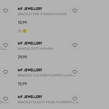
My Jewellery
Bracelet fine 3 pearls MJ13123
15,99
My Jewellery
1200
Bangle dots MJ14686
29,99
My Jewellery
Bracelet 3 clover flowers MJ14907
15,99
My Jewellery
Bracelet double chain pink bead MJ14911
Bracelet elastic pearl flowers MJ14913