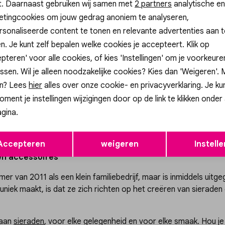
t. Daarnaast gebruiken wij samen met
Analytische cookies
Marketing cookies
2 partners
analytische en
etingcookies om jouw gedrag anoniem te analyseren,
sonaliseerde content te tonen en relevante advertenties aan t
n. Je kunt zelf bepalen welke cookies je accepteert. Klik op
Pagina
1
2
3
17
pteren' voor alle cookies, of kies 'Instellingen' om je voorkeur
ssen. Wil je alleen noodzakelijke cookies? Kies dan 'Weigeren'.
n? Lees
hier
alles over onze cookie- en privacyverklaring. Je ku
oment je instellingen wijzigingen door op de link te klikken onder
gina.
Opslaan
Terug
Accepteren
weigeren
Instelle
 en accessoires
r van 2011 als een klein familiebedrijf, maar is inmiddels uitg
 uniek maakt, is dat ze zich richten op het creëren van sieraden
 aan
sieraden
, voor elke gelegenheid en voor elke smaak. Hou j