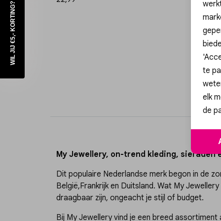
werk
WIL JIJ €5,- KORTING?
mark
geper
biede
'Acce
te pa
wete
elk m
de pa
My Jewellery, on-trend kleding, sieraden
Dit populaire Nederlandse merk begon in de zome
België,Frankrijk en Duitsland. Wat My Jewellery
draagbaar zijn, ongeacht je stijl of budget.
Bij My Jewellery vind je een breed assortiment