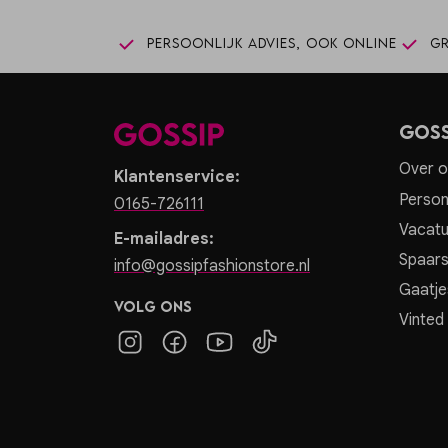
Persoonlijk advies, ook online
Gr
Goss
Over o
Klantenservice:
Person
0165-726111
Vacatu
E-mailadres:
Spaar
info@gossipfashionstore.nl
Gaatje
Volg ons
Vinted