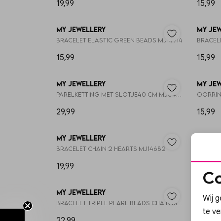
19,99
15,99
My Jewellery
My Je
Bracelet elastic green beads MJ14914
15,99
15,99
My Jewellery
My Je
Parelketting met slotje40 cm MJ049351500
29,99
15,99
My Jewellery
My Je
Bracelet chain 2 hearts MJ14682
Bracel
19,99
17,99
Co
My Jewellery
My Je
Wij g
Bracelet triple pearl beads chain MJ16023
Bracel
te v
22,99
17,99