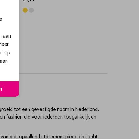
e
en aan
 Meer
nt op
 aan
n
egroeid tot een gevestigde naam in Nederland,
 en fashion die voor iedereen toegankelijk en
e van een opvallend statement piece dat echt