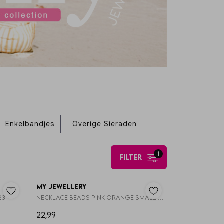
Enkelbandjes
Overige Sieraden
1
filter
My Jewellery
23
Necklace beads pink orange small 40 MJ16087
22,99