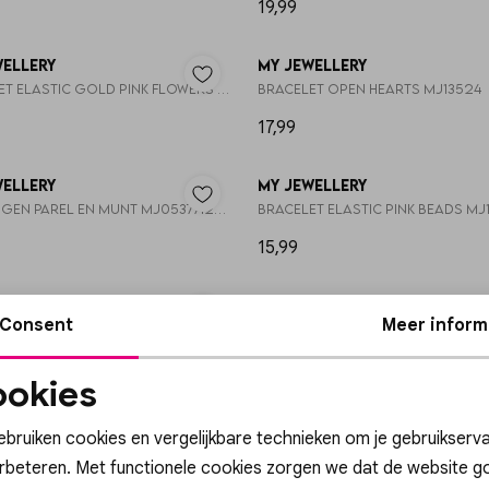
19,99
wellery
My Jewellery
Bracelet elastic gold pink flowers MJ14915
Bracelet open hearts MJ13524
17,99
wellery
My Jewellery
Oorringen parel en munt MJ053771200
Bracelet elastic pink beads MJ
15,99
wellery
My Jewellery
Consent
Meer inform
et beads light blue MJ15827
Bracelet fine pink gold beads 
17,99
okies
Noodzakelijke
Personalisatie cook
wellery
My Jewellery
cookies
ebruiken cookies en vergelijkbare technieken om je gebruikserva
et 5 pearls and beads MJ16020
Bracelet 5 pearls and beads 
erbeteren. Met functionele cookies zorgen we dat de website g
17,99