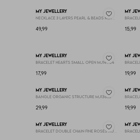
My Jewellery
My Je
Necklace 3 layers pearl & beads MJ16608
Bracele
49,99
15,99
My Jewellery
My Je
Bracelet hearts small open MJ14904
Bracele
17,99
19,99
My Jewellery
My Je
Bangle organic structure MJ13633
Bracel
29,99
19,99
My Jewellery
My Je
Bracelet double chain fine roses MJ14908
Bracele