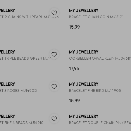
wellery
My Jewellery
t 2 chains with pearl MJ11096
Bracelet chain coin MJ13121
15,99
wellery
My Jewellery
t triple beads green MJ14917
Oorbellen ovaal klein MJ04611
17,95
wellery
My Jewellery
et 3 roses MJ14902
Bracelet fine bird MJ14905
15,99
wellery
My Jewellery
t fine 4 beads MJ14910