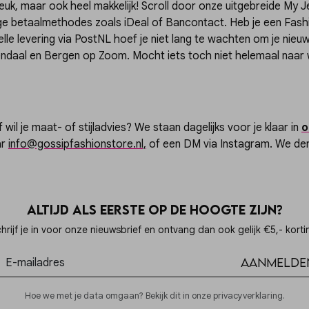
leuk, maar ook heel makkelijk! Scroll door onze uitgebreide My Je
ilige betaalmethodes zoals iDeal of Bancontact. Heb je een F
elle levering via PostNL hoef je niet lang te wachten om je nieuwe
ndaal en Bergen op Zoom. Mocht iets toch niet helemaal naar 
wil je maat- of stijladvies? We staan dagelijks voor je klaar in
o
ar
info@gossipfashionstore.nl,
of een DM via Instagram. We de
Altijd als eerste op de hoogte zijn?
hrijf je in voor onze nieuwsbrief en ontvang dan ook gelijk €5,- korti
Aanmelde
Hoe we met je data omgaan? Bekijk dit in onze privacyverklaring.