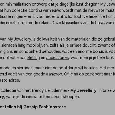
er, minimalistisch ontwerp dat je dagelijks kunt dragen? My Jewell
at hun collectie continu vernieuwd wordt met de nieuwste must
ische ringen – er is voor ieder wat wils. Toch verliezen ze hun t
ie nooit uit de mode raken. Deze klassiekers zijn de basis van el
an My Jewellery, is de kwaliteit van de materialen die ze gebrui
je sieraden lang mooi blijven, zelfs als je ermee doucht, zwemt
en hun glans en schoonheid behouden, wat een enorme bonus is vo
e collectie aan
kleding
en
accessoires
, waarmee je je hele look
n mode en sieraden, maar niet de hoofdprijs wil betalen. Het m
zekerd voelt van een goede aankoop. Of je nu op zoek bent naar iet
uiste adres.
e collectie van het trendy sieradenmerk
My Jewellery
. In onze 
ry
, waar je de nieuwste items kunt shoppen.
estellen bij Gossip Fashionstore