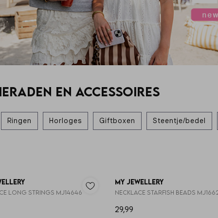
SIERADEN EN ACCESSOIRES
Ringen
Horloges
Giftboxen
Steentje/bedel
wellery
My Jewellery
ce long strings MJ14646
Necklace starfish beads MJ166
29,99