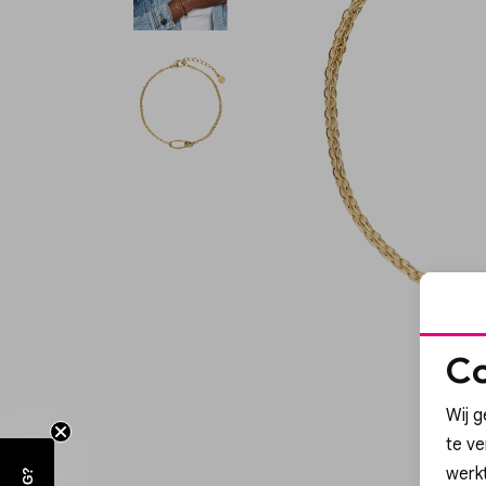
Co
Wij g
te v
werk