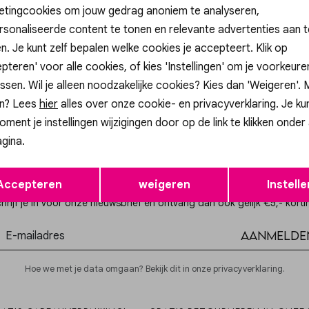
etingcookies om jouw gedrag anoniem te analyseren,
sonaliseerde content te tonen en relevante advertenties aan t
n. Je kunt zelf bepalen welke cookies je accepteert. Klik op
wellery
My Jewellery
pteren' voor alle cookies, of kies 'Instellingen' om je voorkeur
Bracelet elastic gold pink flowers MJ14915
ssen. Wil je alleen noodzakelijke cookies? Kies dan 'Weigeren'.
15,99
n? Lees
hier
alles over onze cookie- en privacyverklaring. Je ku
oment je instellingen wijzigingen door op de link te klikken onder
gina.
Opslaan
Terug
Altijd als eerste op de hoogte zijn?
Accepteren
weigeren
Instelle
hrijf je in voor onze nieuwsbrief en ontvang dan ook gelijk €5,- korti
Aanmelde
Hoe we met je data omgaan? Bekijk dit in onze privacyverklaring.