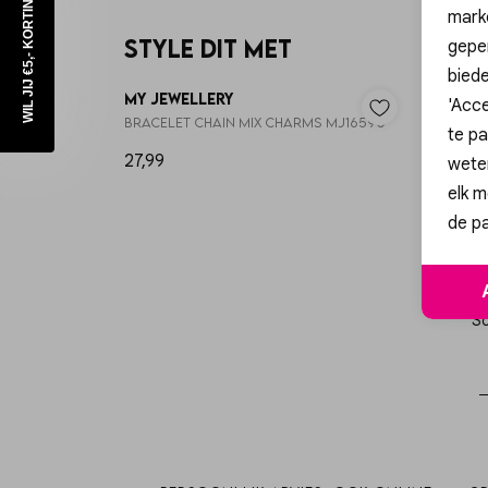
WIL JIJ €5,- KORTING?
mark
Style dit met
geper
biede
My Jewellery
My Je
'Acce
Bracelet chain mix charms MJ16590
te pa
27,99
15,99
wete
elk m
de pa
Sc