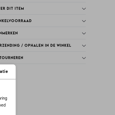
er dit item
nkelvoorraad
nmerken
rzending / Ophalen in de winkel
tourneren
atie
ies
ring
oed