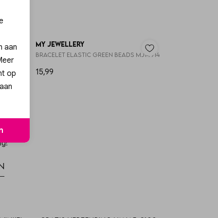
e
My Jewellery
en aan
Bracelet elastic pearl flowers MJ14913
Bracelet elastic green beads MJ14914
 Meer
15,99
nt op
 aan
n
ng!
n