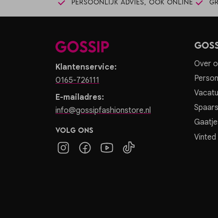
Persoonlijk advies, ook online
Gr
Goss
Over o
Klantenservice:
Person
0165-726111
Vacatu
E-mailadres:
Spaar
info@gossipfashionstore.nl
Gaatje
Volg ons
Vinted