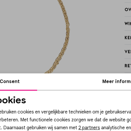
Ov
Wi
Ke
Ve
Re
Consent
Meer inform
okies
Noodzakelijke
Personalisatie cook
cookies
ebruiken cookies en vergelijkbare technieken om je gebruikserva
erbeteren. Met functionele cookies zorgen we dat de website g
t. Daarnaast gebruiken wij samen met
Analytische cookies
Marketing cookies
2 partners
analytische en