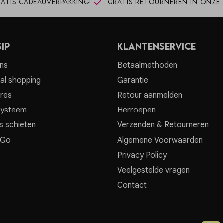
atis cadeauverpakking!
Gratis retourneren in onze 
ip
Klantenservice
ns
Betaalmethoden
al shopping
Garantie
res
Retour aanmelden
systeem
Herroepen
s schieten
Verzenden & Retourneren
 Go
Algemene Voorwaarden
Privacy Policy
Veelgestelde vragen
Contact