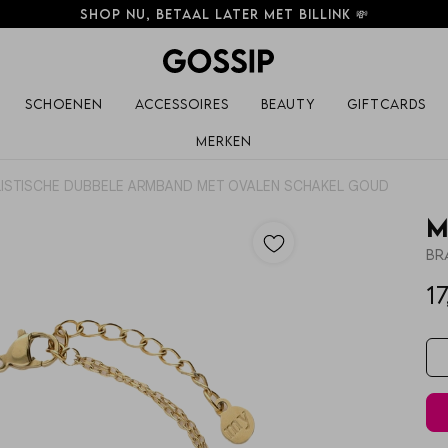
Shop nu, betaal later met Billink 💸
Schoenen
Accessoires
Beauty
Giftcards
Merken
LISTISCHE DUBBELE ARMBAND MET OVALEN SCHAKEL GOUD
M
Br
17