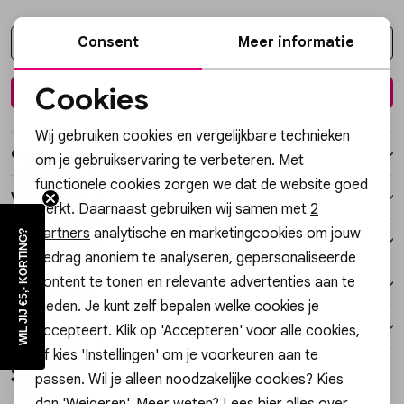
Vesten
Consent
Meer informatie
Kies een maat
Jassen
Cookies
In winkelmand
Noodzakelijke cookies
Lingerie
Wij gebruiken cookies en vergelijkbare technieken
Personalisatie cookies
Over dit item
om je gebruikservaring te verbeteren. Met
functionele cookies zorgen we dat de website goed
Analytische cookies
Winkelvoorraad
werkt. Daarnaast gebruiken wij samen met
2
Marketing cookies
partners
analytische en marketingcookies om jouw
WIL JIJ €5,- KORTING?
Kenmerken
gedrag anoniem te analyseren, gepersonaliseerde
content te tonen en relevante advertenties aan te
Verzending / Ophalen in de winkel
bieden. Je kunt zelf bepalen welke cookies je
Retourneren
accepteert. Klik op 'Accepteren' voor alle cookies,
of kies 'Instellingen' om je voorkeuren aan te
Style dit met
passen. Wil je alleen noodzakelijke cookies? Kies
dan 'Weigeren'. Meer weten? Lees
hier
alles over