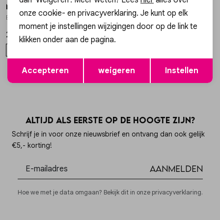
My Jewellery
My Jewellery
1
/2
1
/2
onze cookie- en privacyverklaring. Je kunt op elk
Bracelet chain mix charms MJ16590
Bracelet elastic green beads MJ14914
moment je instellingen wijzigingen door op de link te
27,99
15,99
klikken onder aan de pagina.
OS
OS
Opslaan
Terug
Accepteren
weigeren
Instellen
Altijd als eerste op de hoogte zijn?
Schrijf je in voor onze nieuwsbrief en ontvang dan ook gelijk
€5,- korting!
Aanmelden
Hoe we met je data omgaan? Bekijk dit in onze privacyverklaring.