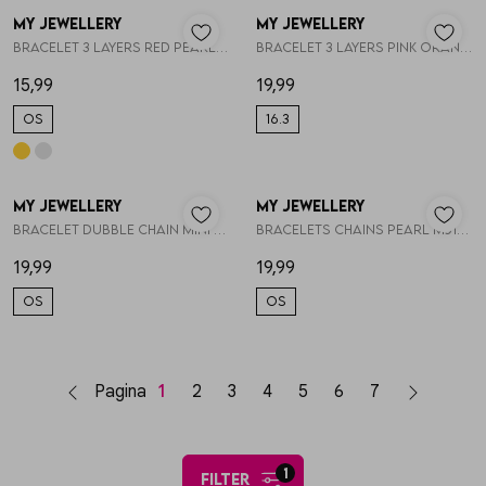
My Jewellery
My Jewellery
1
/1
1
/1
Bracelet 3 layers red pearl MJ12215
Bracelet 3 layers pink orange MJ10268
15,99
19,99
OS
16.3
My Jewellery
My Jewellery
1
/2
1
/2
Bracelet dubble chain mini pearls MJ15369
Bracelets chains pearl MJ15367
19,99
19,99
OS
OS
Pagina
1
2
3
4
5
6
7
1
filter