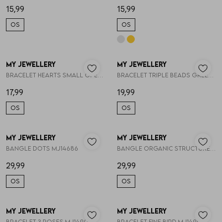
15,99
15,99
OS
OS
Skorts
Broche
Parfum
T-shirts
Giftboxen
Zonnebrillen
My Jewellery
My Jewellery
1
/2
1
/2
Bracelet hearts small open MJ14904
Bracelet triple beads green MJ14917
Truien
Steentje/bedel
Sokken
17,99
19,99
OS
OS
Blazers & gilets
Enkelbandjes
Petten & Mutsen
My Jewellery
My Jewellery
1
/2
1
/2
Rokken
Overige Sieraden
Woonaccessoires
Bangle dots MJ14686
Bangle organic structure MJ13633
29,99
29,99
Sets
Overige Accessoires
OS
OS
Jumpsuits & playsuits
My Jewellery
My Jewellery
1
/2
1
/2
Bracelet 3 roses MJ14902
Bracelet fine bird MJ14905