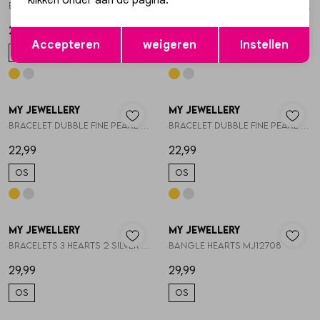
klikken onder aan de pagina.
Bracelet pearls round clasp MJ16026
Bracelet pearls round clasp MJ16026
29,99
29,99
Opslaan
Terug
Accepteren
weigeren
Instellen
OS
OS
My Jewellery
My Jewellery
1
/2
1
/2
Bracelet dubble fine pearl MJ16016
Bracelet dubble fine pearl MJ16016
22,99
22,99
OS
OS
My Jewellery
My Jewellery
1
/2
1
/2
Bracelets 3 hearts 2 silver 1 gold MJ09648
Bangle hearts MJ12708
29,99
29,99
OS
OS