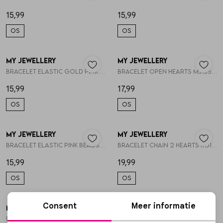
15,99
15,99
OS
OS
My Jewellery
My Jewellery
1
/2
1
/2
Bracelet elastic gold pink flowers MJ14915
Bracelet open hearts MJ13524
15,99
17,99
OS
OS
My Jewellery
My Jewellery
1
/2
1
/2
Bracelet elastic pink beads MJ14916
Bracelet chain 2 hearts MJ14682
15,99
19,99
OS
OS
Consent
Meer informatie
My Jewellery
My Jewellery
1
/2
1
/2
Bracelet beads light blue MJ15827
Bracelet fine pink gold beads MJ14974