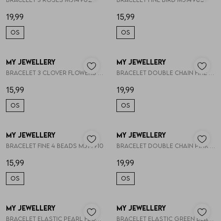
Vesten
19,99
15,99
OS
OS
Jassen
My Jewellery
My Jewellery
1
/2
1
/2
Lingerie
Bracelet 3 clover flowers MJ14907
Bracelet double chain fine roses MJ14908
15,99
19,99
OS
OS
My Jewellery
My Jewellery
1
/2
1
/2
Bracelet fine 4 beads MJ14910
Bracelet double chain pink bead MJ14911
15,99
19,99
OS
OS
My Jewellery
My Jewellery
1
/2
1
/2
Bracelet elastic pearl flowers MJ14913
Bracelet elastic green beads MJ14914