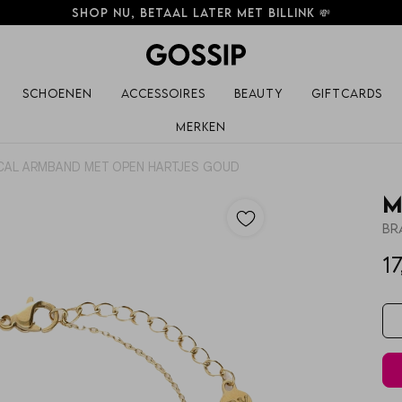
Shop nu, betaal later met Billink 💸
Schoenen
Accessoires
Beauty
Giftcards
Merken
CAL ARMBAND MET OPEN HARTJES GOUD
M
Br
17