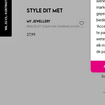
werk
WIL JIJ €5,- KORTING?
mark
Style dit met
geper
biede
My Jewellery
My Je
'Acce
Bracelet chain mix charms MJ16590
Bracele
te pa
27,99
19,99
wete
elk m
de pa
Sc