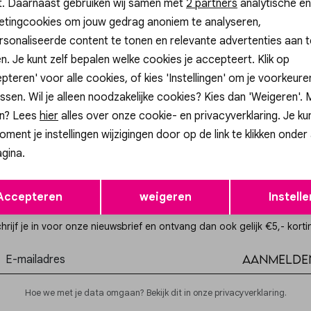
t. Daarnaast gebruiken wij samen met
Analytische cookies
Marketing cookies
2 partners
analytische en
etingcookies om jouw gedrag anoniem te analyseren,
sonaliseerde content te tonen en relevante advertenties aan t
n. Je kunt zelf bepalen welke cookies je accepteert. Klik op
wellery
My Jewellery
pteren' voor alle cookies, of kies 'Instellingen' om je voorkeur
t triple beads green MJ14917
Bracelet elastic green beads 
ssen. Wil je alleen noodzakelijke cookies? Kies dan 'Weigeren'.
15,99
n? Lees
hier
alles over onze cookie- en privacyverklaring. Je ku
oment je instellingen wijzigingen door op de link te klikken onder
gina.
Opslaan
Terug
Accepteren
weigeren
Instelle
Altijd als eerste op de hoogte zijn?
hrijf je in voor onze nieuwsbrief en ontvang dan ook gelijk €5,- korti
Aanmelde
Hoe we met je data omgaan? Bekijk dit in onze privacyverklaring.