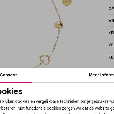
Ov
Wi
Ke
Ve
Re
Consent
Meer inform
okies
Noodzakelijke
Personalisatie cook
cookies
ebruiken cookies en vergelijkbare technieken om je gebruikserva
erbeteren. Met functionele cookies zorgen we dat de website g