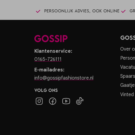
Persoonlijk advies, ook online
Gr
Goss
Over o
Klantenservice:
Person
0165-726111
Vacatu
E-mailadres:
Spaar
info@gossipfashionstore.nl
Gaatje
Volg ons
Vinted