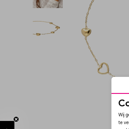
Co
Wij g
te v