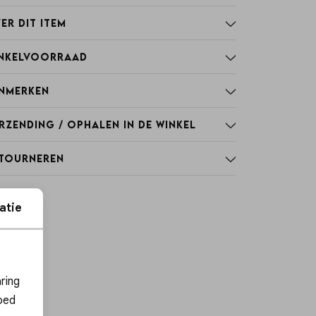
er dit item
nkelvoorraad
nmerken
rzending / Ophalen in de winkel
tourneren
atie
ies
ring
oed