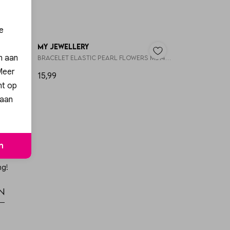
e
My Jewellery
en aan
MJ14914
Bracelet elastic pearl flowers MJ14913
 Meer
15,99
nt op
 aan
n
ng!
n