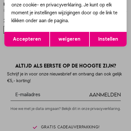
My Jewellery
My Jewellery
onze cookie- en privacyverklaring. Je kunt op elk
1
/2
1
/2
Bracelet chain mix charms MJ16590
Bracelet elastic gold pink flowers MJ14915
moment je instellingen wijzigingen door op de link te
klikken onder aan de pagina.
27,99
15,99
OS
OS
Opslaan
Terug
Accepteren
weigeren
Instellen
Altijd als eerste op de hoogte zijn?
Schrijf je in voor onze nieuwsbrief en ontvang dan ook gelijk
€5,- korting!
Aanmelden
Hoe we met je data omgaan? Bekijk dit in onze privacyverklaring.
Gratis cadeauverpakking!