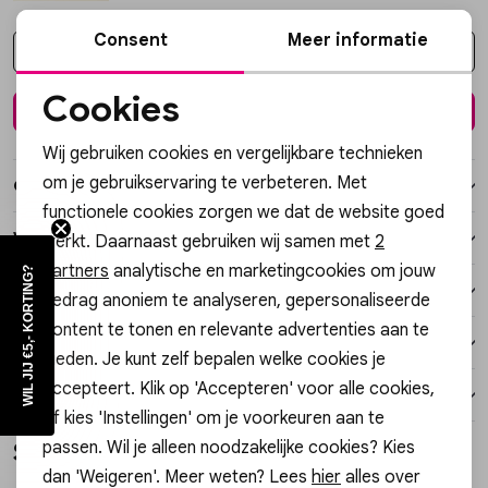
Vesten
Consent
Meer informatie
Kies een maat
Jassen
Cookies
In winkelmand
Noodzakelijke cookies
Lingerie
Wij gebruiken cookies en vergelijkbare technieken
Personalisatie cookies
om je gebruikservaring te verbeteren. Met
Over dit item
functionele cookies zorgen we dat de website goed
Analytische cookies
Winkelvoorraad
werkt. Daarnaast gebruiken wij samen met
2
Marketing cookies
partners
analytische en marketingcookies om jouw
WIL JIJ €5,- KORTING?
Kenmerken
gedrag anoniem te analyseren, gepersonaliseerde
content te tonen en relevante advertenties aan te
Verzending / Ophalen in de winkel
bieden. Je kunt zelf bepalen welke cookies je
accepteert. Klik op 'Accepteren' voor alle cookies,
Retourneren
of kies 'Instellingen' om je voorkeuren aan te
passen. Wil je alleen noodzakelijke cookies? Kies
Style dit met
dan 'Weigeren'. Meer weten? Lees
hier
alles over