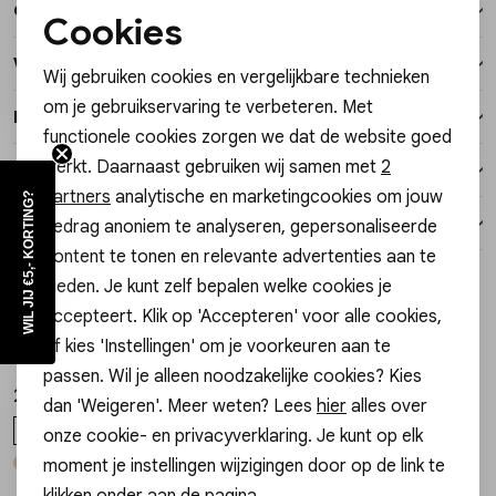
Over dit item
Vesten
Cookies
Noodzakelijke cookies
Winkelvoorraad
Wij gebruiken cookies en vergelijkbare technieken
Jassen
Personalisatie cookies
om je gebruikservaring te verbeteren. Met
Kenmerken
functionele cookies zorgen we dat de website goed
Analytische cookies
Lingerie
werkt. Daarnaast gebruiken wij samen met
2
Verzending / Ophalen in de winkel
Marketing cookies
partners
analytische en marketingcookies om jouw
WIL JIJ €5,- KORTING?
Retourneren
gedrag anoniem te analyseren, gepersonaliseerde
content te tonen en relevante advertenties aan te
Style dit met
bieden. Je kunt zelf bepalen welke cookies je
Sale
accepteert. Klik op 'Accepteren' voor alle cookies,
Gossip
Josh V
1
/2
1
/2
of kies 'Instellingen' om je voorkeuren aan te
DA-210 EVIE HAKKEN
JV-2603-1103 TOP SUE
passen. Wil je alleen noodzakelijke cookies? Kies
20,00
69,99
39,99
dan 'Weigeren'. Meer weten? Lees
hier
alles over
36
38
41
M
onze cookie- en privacyverklaring. Je kunt op elk
moment je instellingen wijzigingen door op de link te