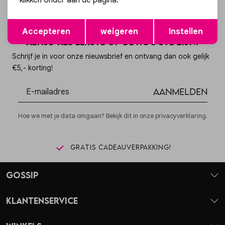
klikken onder aan de pagina.
Opslaan
Terug
Accepteren
weigeren
Instellen
Altijd als eerste op de hoogte zijn?
Schrijf je in voor onze nieuwsbrief en ontvang dan ook gelijk
€5,- korting!
Aanmelden
Hoe we met je data omgaan? Bekijk dit in onze privacyverklaring.
Gratis cadeauverpakking!
Gossip
Klantenservice