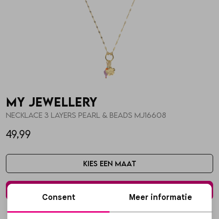
Skorts
Broche
Parfum
T-shirts
Giftboxen
Zonnebrillen
Truien
Steentje/bedel
Sokken
My Jewellery
Blazers & gilets
Enkelbandjes
Petten & Mutsen
Necklace 3 layers pearl & beads MJ16608
49,99
Rokken
Overige Sieraden
Woonaccessoires
Kies een maat
Sets
Overige Accessoires
In winkelmand
Consent
Meer informatie
Jumpsuits & playsuits