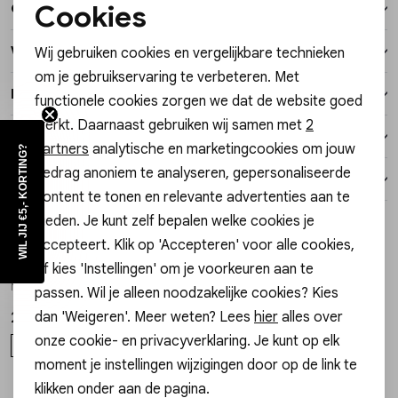
Cookies
Over dit item
Vesten
Noodzakelijke cookies
Winkelvoorraad
Wij gebruiken cookies en vergelijkbare technieken
Personalisatie cookies
Jassen
om je gebruikservaring te verbeteren. Met
Kenmerken
functionele cookies zorgen we dat de website goed
Analytische cookies
Lingerie
werkt. Daarnaast gebruiken wij samen met
2
Verzending / Ophalen in de winkel
Marketing cookies
partners
analytische en marketingcookies om jouw
WIL JIJ €5,- KORTING?
gedrag anoniem te analyseren, gepersonaliseerde
Retourneren
content te tonen en relevante advertenties aan te
bieden. Je kunt zelf bepalen welke cookies je
Style dit met
accepteert. Klik op 'Accepteren' voor alle cookies,
My Jewellery
My Jewellery
of kies 'Instellingen' om je voorkeuren aan te
1
/2
1
/2
Necklace beads pink orange small 40 MJ16087
Necklace starfish beads MJ16623
passen. Wil je alleen noodzakelijke cookies? Kies
dan 'Weigeren'. Meer weten? Lees
hier
alles over
22,99
29,99
onze cookie- en privacyverklaring. Je kunt op elk
OS
OS
moment je instellingen wijzigingen door op de link te
klikken onder aan de pagina.