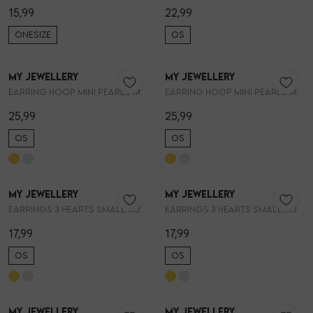
15,99
22,99
ONESIZE
OS
Skorts
Broche
Parfum
My Jewellery
My Jewellery
T-shirts
Giftboxen
Zonnebrillen
1
/2
1
/2
Earring hoop mini pearls MJ16052
Earring hoop mini pearls MJ16052
25,99
25,99
Truien
Steentje/bedel
Sokken
OS
OS
Blazers & gilets
Enkelbandjes
Petten & Mutsen
My Jewellery
My Jewellery
1
/2
1
/2
Rokken
Overige Sieraden
Woonaccessoires
Earrings 3 hearts small MJ11676
Earrings 3 hearts small MJ11676
17,99
17,99
Sets
Overige Accessoires
OS
OS
Jumpsuits & playsuits
My Jewellery
My Jewellery
1
/2
1
/2