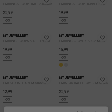
Earrings hoop hart MJ15508
Earrings hoop dubble small MJ15511
22,99
19,99
OS
OS
My Jewellery
My Jewellery
1
/2
1
/2
Earring hoops midi thin MJ11978
Earring clover 1.2 cm MJ07340
19,99
15,99
OS
OS
My Jewellery
My Jewellery
1
/2
1
/2
Ear studs heart MJ08523
Earstud half flower MJ12537
12,99
22,99
OS
OS