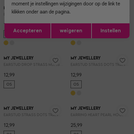
moment je instellingen wijzigingen door op de link te
My Jewellery
My Jewellery
1
/2
1
/2
klikken onder aan de pagina.
Earstud heart strass arrow MJ14860
Earstud heart strass arrow MJ14860
12,99
12,99
Opslaan
Terug
Accepteren
weigeren
Instellen
OS
OS
My Jewellery
My Jewellery
1
/2
1
/2
Earstud drop strass MJ14859
Earstud strass dots transparant MJ14857
12,99
12,99
OS
OS
My Jewellery
My Jewellery
1
/2
1
/2
Earstud strass dots transparant MJ14857
Earring heart pearl hoop MJ14832
12,99
25,99