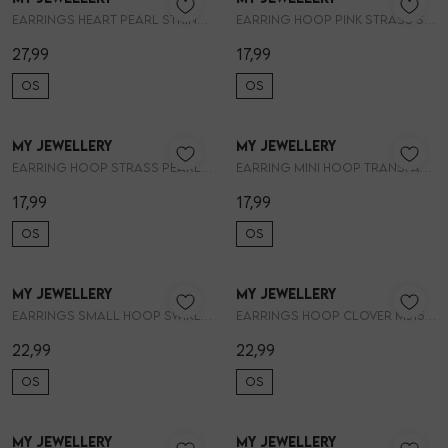
Vesten
Earrings heart pearl string MJ13663
Earring hoop pink strass square MJ14781
27,99
17,99
Jassen
OS
OS
Lingerie
My Jewellery
My Jewellery
1
/2
1
/2
Earring hoop strass pearl MJ14775
Earring mini hoop transparant stras MJ14718
17,99
17,99
OS
OS
My Jewellery
My Jewellery
1
/2
1
/2
Earrings small hoop swirl mini pear MJ15504
Earrings hoop clover MJ15507
22,99
22,99
OS
OS
My Jewellery
My Jewellery
1
/2
1
/2