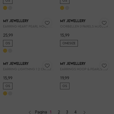
OS
OS
My Jewellery
My Jewellery
1
/2
1
/2
Earring heart pearl hoop MJ14832
Oorbellen 3 parels MJ050941200
25,99
15,99
OS
ONESIZE
My Jewellery
My Jewellery
1
/1
1
/2
Earring lightning 1.2 cm MJ07339
Earrings hoop & pearls MJ09200
15,99
19,99
OS
OS
Pagina
1
2
3
4