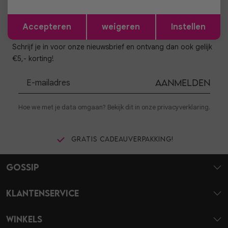
Opslaan
Terug
Accepteren
weigeren
Instellen
Altijd als eerste op de hoogte zijn?
Schrijf je in voor onze nieuwsbrief en ontvang dan ook gelijk
€5,- korting!
Aanmelden
Hoe we met je data omgaan? Bekijk dit in onze privacyverklaring.
Gratis cadeauverpakking!
Gossip
Klantenservice
Winkels