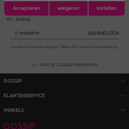
Opslaan
Terug
Altijd als eerste op de hoogte zijn?
Accepteren
weigeren
Instellen
Schrijf je in voor onze nieuwsbrief en ontvang dan ook gelijk
€5,- korting!
Aanmelden
Hoe we met je data omgaan? Bekijk dit in onze privacyverklaring.
Gratis cadeauverpakking!
Gossip
Klantenservice
Winkels