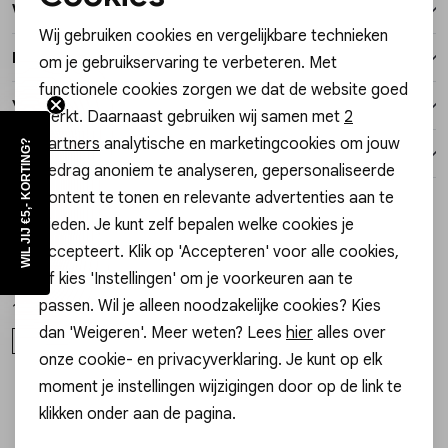
Noodzakelijke cookies
Winkelvoorraad
Vesten
Wij gebruiken cookies en vergelijkbare technieken
Personalisatie cookies
Kenmerken
om je gebruikservaring te verbeteren. Met
Jassen
functionele cookies zorgen we dat de website goed
Analytische cookies
Verzending / Ophalen in de winkel
werkt. Daarnaast gebruiken wij samen met
2
Lingerie
Marketing cookies
partners
analytische en marketingcookies om jouw
WIL JIJ €5,- KORTING?
Retourneren
gedrag anoniem te analyseren, gepersonaliseerde
content te tonen en relevante advertenties aan te
Style dit met
bieden. Je kunt zelf bepalen welke cookies je
accepteert. Klik op 'Accepteren' voor alle cookies,
My Jewellery
My Jewellery
1
/2
1
/2
Scarf green flower MJ16594
Scarf bandana butter yellow MJ15987
of kies 'Instellingen' om je voorkeuren aan te
passen. Wil je alleen noodzakelijke cookies? Kies
17,99
12,99
dan 'Weigeren'. Meer weten? Lees
hier
alles over
OS
OS
onze cookie- en privacyverklaring. Je kunt op elk
moment je instellingen wijzigingen door op de link te
klikken onder aan de pagina.