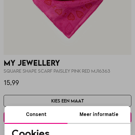
Skorts
Broche
Parfum
T-shirts
Giftboxen
Zonnebrillen
Truien
Steentje/bedel
Sokken
My Jewellery
Blazers & gilets
Enkelbandjes
Petten & Mutsen
Square shape scarf paisley pink red MJ16363
15,99
Rokken
Overige Sieraden
Woonaccessoires
Kies een maat
Sets
Overige Accessoires
Consent
Meer informatie
In winkelmand
Jumpsuits & playsuits
Cookies