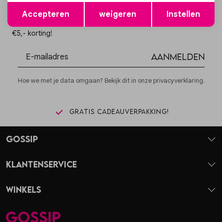
Opslaan
Terug
Altijd als eerste op de hoogte zijn?
Accepteren
weigeren
Instellen
Schrijf je in voor onze nieuwsbrief en ontvang dan ook gelijk
€5,- korting!
Aanmelden
Hoe we met je data omgaan? Bekijk dit in onze privacyverklaring.
Gratis cadeauverpakking!
Gossip
Klantenservice
Winkels