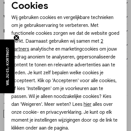
Cookies
Over dit item
Vesten
Noodzakelijke cookies
Winkelvoorraad
Wij gebruiken cookies en vergelijkbare technieken
Personalisatie cookies
Jassen
om je gebruikservaring te verbeteren. Met
Kenmerken
functionele cookies zorgen we dat de website goed
Analytische cookies
Lingerie
werkt. Daarnaast gebruiken wij samen met
2
Verzending / Ophalen in de winkel
Marketing cookies
partners
analytische en marketingcookies om jouw
WIL JIJ €5,- KORTING?
gedrag anoniem te analyseren, gepersonaliseerde
Retourneren
content te tonen en relevante advertenties aan te
bieden. Je kunt zelf bepalen welke cookies je
Style dit met
accepteert. Klik op 'Accepteren' voor alle cookies,
My Jewellery
My Jewellery
of kies 'Instellingen' om je voorkeuren aan te
1
/2
1
/2
Charm valentine heart forever MJ15320
Charm valentine heart always MJ15324
passen. Wil je alleen noodzakelijke cookies? Kies
dan 'Weigeren'. Meer weten? Lees
hier
alles over
12,99
12,99
onze cookie- en privacyverklaring. Je kunt op elk
OS
OS
moment je instellingen wijzigingen door op de link te
klikken onder aan de pagina.