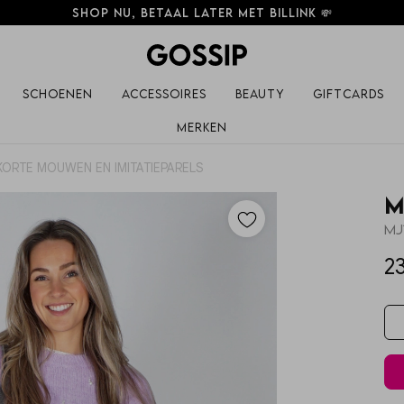
Shop nu, betaal later met Billink 💸
Schoenen
Accessoires
Beauty
Giftcards
Merken
 KORTE MOUWEN EN IMITATIEPARELS
M
2