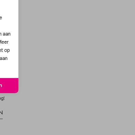
e
en aan
 Meer
nt op
 aan
n
ng!
n