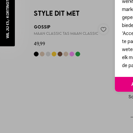
werk
WIL JIJ €5,- KORTING?
mark
Style dit met
geper
biede
Gossip
'Acce
MAAN CLASSIC TAS MAAN CLASSIC
te pa
49,99
wete
elk m
de pa
Sc