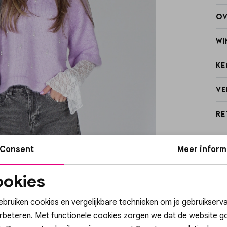
Ov
Wi
Ke
Ve
Re
Consent
Meer inform
okies
Noodzakelijke
Personalisatie cook
cookies
ebruiken cookies en vergelijkbare technieken om je gebruikserva
Sale
erbeteren. Met functionele cookies zorgen we dat de website g