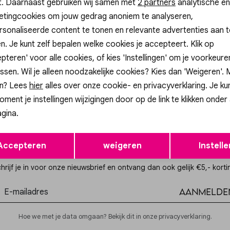
t. Daarnaast gebruiken wij samen met
Analytische cookies
Marketing cookies
2 partners
analytische en
etingcookies om jouw gedrag anoniem te analyseren,
sonaliseerde content te tonen en relevante advertenties aan t
n. Je kunt zelf bepalen welke cookies je accepteert. Klik op
pteren' voor alle cookies, of kies 'Instellingen' om je voorkeur
ssen. Wil je alleen noodzakelijke cookies? Kies dan 'Weigeren'.
n? Lees
hier
alles over onze cookie- en privacyverklaring. Je ku
oment je instellingen wijzigingen door op de link te klikken onder
gina.
Opslaan
Terug
Accepteren
weigeren
Instelle
Altijd als eerste op de hoogte zijn?
hrijf je in voor onze nieuwsbrief en ontvang dan ook gelijk €5,- korti
Aanmelde
Hoe we met je data omgaan? Bekijk dit in onze privacyverklaring.