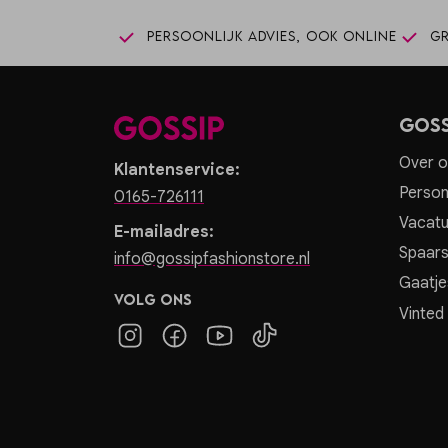
Persoonlijk advies, ook online
Gr
Goss
Over o
Klantenservice:
Person
0165-726111
Vacatu
E-mailadres:
Spaar
info@gossipfashionstore.nl
Gaatje
Volg ons
Vinted