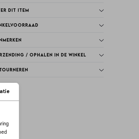
er dit item
nkelvoorraad
nmerken
rzending / Ophalen in de winkel
tourneren
atie
ies
ring
oed