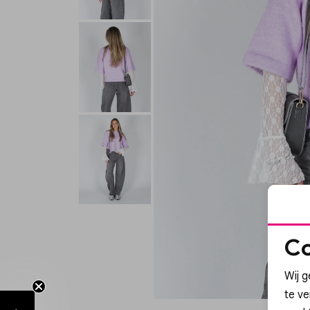
Co
Wij g
te v