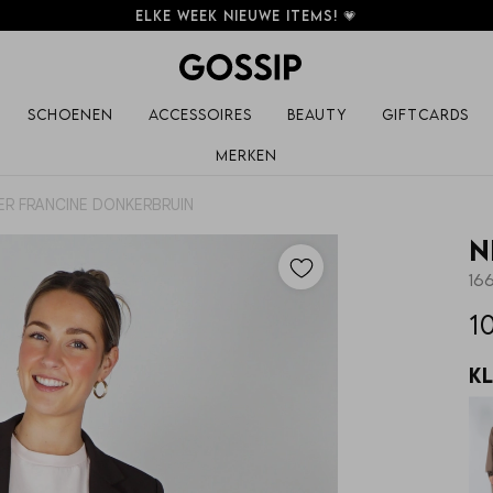
Elke week nieuwe items! 💗
Schoenen
Accessoires
Beauty
Giftcards
Merken
ER FRANCINE DONKERBRUIN
N
16
1
K