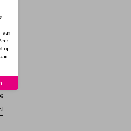
e
en aan
 Meer
nt op
 aan
n
ng!
n