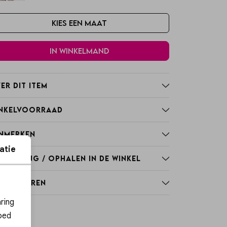
Kies een maat
In winkelmand
er dit item
nkelvoorraad
nmerken
atie
rzending / Ophalen in de winkel
tourneren
ies
ring
oed