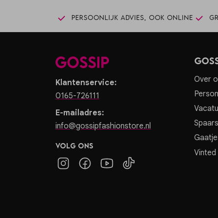
Persoonlijk advies, ook online
Gr
Goss
Over o
Klantenservice:
Person
0165-726111
Vacatu
E-mailadres:
Spaar
info@gossipfashionstore.nl
Gaatje
Volg ons
Vinted