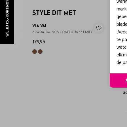
werk
WIL JIJ €5,- KORTING?
mark
Style dit met
geper
biede
Via Vai
Neo N
'Acce
62404-04-505 LOAFER JAZZ EMILY
165815-
te pa
179,95
69,95
wete
elk m
de pa
Sc