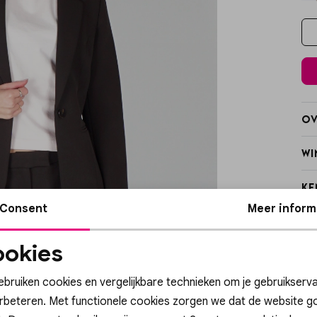
Ov
Wi
Ke
Consent
Meer inform
Ve
okies
Re
Noodzakelijke
Personalisatie cook
cookies
ebruiken cookies en vergelijkbare technieken om je gebruikserva
erbeteren. Met functionele cookies zorgen we dat de website g