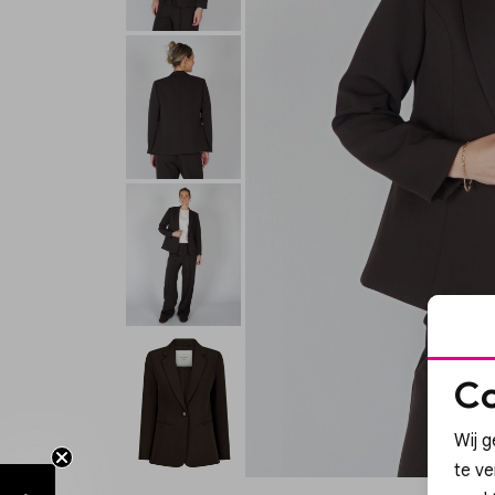
Co
Wij g
te v