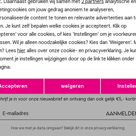
t. Daarnaast gebruiken wij samen met
Analytische cookies
Marketing cookies
2 partners
analytische en
etingcookies om jouw gedrag anoniem te analyseren,
sonaliseerde content te tonen en relevante advertenties aan t
n. Je kunt zelf bepalen welke cookies je accepteert. Klik op
oir
pteren' voor alle cookies, of kies 'Instellingen' om je voorkeur
676 SURY SUIT PANTS
ssen. Wil je alleen noodzakelijke cookies? Kies dan 'Weigeren'.
n? Lees
hier
alles over onze cookie- en privacyverklaring. Je ku
oment je instellingen wijzigingen door op de link te klikken onder
gina.
Opslaan
Terug
Accepteren
weigeren
Instelle
Altijd als eerste op de hoogte zijn?
hrijf je in voor onze nieuwsbrief en ontvang dan ook gelijk €5,- korti
Aanmelde
Hoe we met je data omgaan? Bekijk dit in onze privacyverklaring.