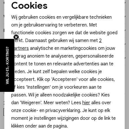
Cookies
Over dit item
Vesten
Noodzakelijke cookies
Winkelvoorraad
Wij gebruiken cookies en vergelijkbare technieken
Personalisatie cookies
Jassen
om je gebruikservaring te verbeteren. Met
Kenmerken
functionele cookies zorgen we dat de website goed
Analytische cookies
Lingerie
werkt. Daarnaast gebruiken wij samen met
2
Verzending / Ophalen in de winkel
Marketing cookies
partners
analytische en marketingcookies om jouw
WIL JIJ €5,- KORTING?
Tops met lange mouwen
gedrag anoniem te analyseren, gepersonaliseerde
Retourneren
content te tonen en relevante advertenties aan te
bieden. Je kunt zelf bepalen welke cookies je
Style dit met
TRENDING 🔥
accepteert. Klik op 'Accepteren' voor alle cookies,
OGB - Olcay Gulsen Beauty
OGB - Olcay Gulsen Beauty
of kies 'Instellingen' om je voorkeuren aan te
1
/2
1
/2
8720589335936 RESCUE SERUM
8721325411358 COLLAGEN SERUM MIST
passen. Wil je alleen noodzakelijke cookies? Kies
dan 'Weigeren'. Meer weten? Lees
hier
alles over
24,00
24,00
onze cookie- en privacyverklaring. Je kunt op elk
ONE SIZE
ONE SIZE
moment je instellingen wijzigingen door op de link te
klikken onder aan de pagina.