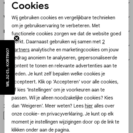
Cookies
Over dit item
Vesten
Noodzakelijke cookies
Winkelvoorraad
Wij gebruiken cookies en vergelijkbare technieken
Personalisatie cookies
Jassen
om je gebruikservaring te verbeteren. Met
Kenmerken
functionele cookies zorgen we dat de website goed
Analytische cookies
Lingerie
werkt. Daarnaast gebruiken wij samen met
2
Verzending / Ophalen in de winkel
Marketing cookies
partners
analytische en marketingcookies om jouw
WIL JIJ €5,- KORTING?
gedrag anoniem te analyseren, gepersonaliseerde
Retourneren
content te tonen en relevante advertenties aan te
bieden. Je kunt zelf bepalen welke cookies je
Style dit met
accepteert. Klik op 'Accepteren' voor alle cookies,
OGB - Olcay Gulsen Beauty
OGB - Olcay Gulsen Beauty
of kies 'Instellingen' om je voorkeuren aan te
1
/2
1
/2
8720589335882 MIRACLE CLEANSING BALM
8721161556503 MICELLAR WIPES
passen. Wil je alleen noodzakelijke cookies? Kies
dan 'Weigeren'. Meer weten? Lees
hier
alles over
26,00
6,95
onze cookie- en privacyverklaring. Je kunt op elk
ONE SIZE
ONE SIZE
moment je instellingen wijzigingen door op de link te
klikken onder aan de pagina.