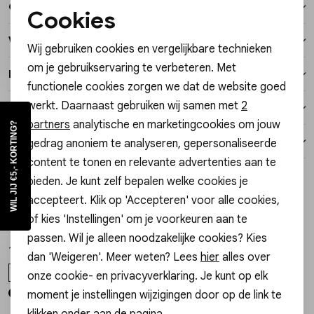
Over dit item
Vesten
Cookies
Noodzakelijke cookies
Winkelvoorraad
Wij gebruiken cookies en vergelijkbare technieken
Jassen
Personalisatie cookies
om je gebruikservaring te verbeteren. Met
Kenmerken
functionele cookies zorgen we dat de website goed
Analytische cookies
Lingerie
werkt. Daarnaast gebruiken wij samen met
2
Verzending / Ophalen in de winkel
Marketing cookies
Hi Gossip Girl, wil jij €5,- korting?
partners
analytische en marketingcookies om jouw
Schrijf je nu in voor onze nieuwsbrief en krijg early access tot
Retourneren
gedrag anoniem te analyseren, gepersonaliseerde
onze acties en nieuwe items! Ontvang met de code in jouw
mailbox
€5,- korting
op je
eerste
bestelling. Ook krijg je een
leuk cadeautje op je
verjaardag
!
content te tonen en relevante advertenties aan te
Style dit met
bieden. Je kunt zelf bepalen welke cookies je
accepteert. Klik op 'Accepteren' voor alle cookies,
OGB - Olcay Gulsen Beauty
OGB - Olcay Gulsen Beauty
1
/2
1
/1
of kies 'Instellingen' om je voorkeuren aan te
8720618897060 MAXIMUM VOLUME MASCARA
8720589335479 EYELINER
MELD JE AAN!
passen. Wil je alleen noodzakelijke cookies? Kies
Nee, bedankt
16,00
15,00
dan 'Weigeren'. Meer weten? Lees
hier
alles over
ONE SIZE
ONE SIZE
onze cookie- en privacyverklaring. Je kunt op elk
moment je instellingen wijzigingen door op de link te