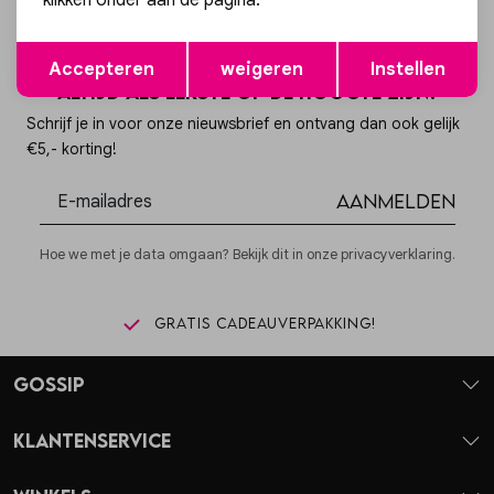
klikken onder aan de pagina.
Opslaan
Terug
Accepteren
weigeren
Instellen
Altijd als eerste op de hoogte zijn?
Schrijf je in voor onze nieuwsbrief en ontvang dan ook gelijk
€5,- korting!
Aanmelden
Hoe we met je data omgaan? Bekijk dit in onze privacyverklaring.
Gratis cadeauverpakking!
Gossip
Klantenservice