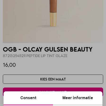
Skorts
Broche
Parfum
T-shirts
Giftboxen
Zonnebrillen
Truien
Steentje/bedel
Sokken
OGB - Olcay Gulsen Beauty
Blazers & gilets
Enkelbandjes
Petten & Mutsen
8721325411211 PEPTIDE LIP TINT GLAZE
16,00
Rokken
Overige Sieraden
Woonaccessoires
Kies een maat
Sets
Overige Accessoires
In winkelmand
Jumpsuits & playsuits
Consent
Meer informatie