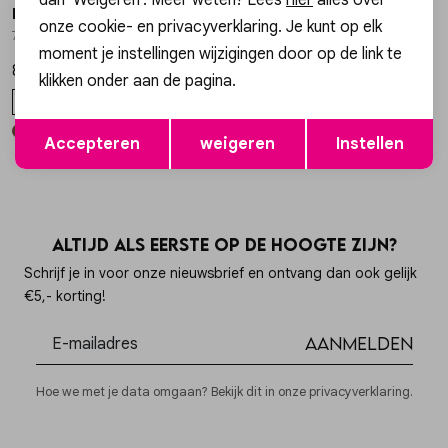
Rino & Pelle
Rino & Pelle
1
/2
1
/2
onze cookie- en privacyverklaring. Je kunt op elk
7002611 WAISTCOAT NIKKI
7002611 WAISTCOAT NIKKI
moment je instellingen wijzigingen door op de link te
89,95
89,95
klikken onder aan de pagina.
XS
S
M
L
XL
XS
S
M
L
XL
Opslaan
Terug
Accepteren
weigeren
Instellen
Altijd als eerste op de hoogte zijn?
Schrijf je in voor onze nieuwsbrief en ontvang dan ook gelijk
€5,- korting!
Aanmelden
Hoe we met je data omgaan? Bekijk dit in onze privacyverklaring.