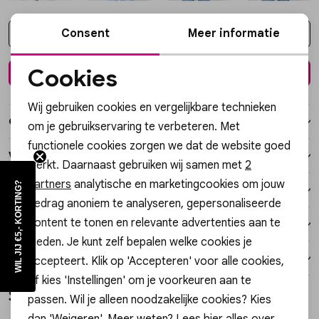
Vesten
Consent
Meer informatie
Kies een maat
Jassen
Cookies
In winkelmand
Noodzakelijke cookies
Lingerie
Wij gebruiken cookies en vergelijkbare technieken
Personalisatie cookies
Over dit item
om je gebruikservaring te verbeteren. Met
functionele cookies zorgen we dat de website goed
Analytische cookies
Winkelvoorraad
werkt. Daarnaast gebruiken wij samen met
2
Marketing cookies
partners
analytische en marketingcookies om jouw
WIL JIJ €5,- KORTING?
Kenmerken
gedrag anoniem te analyseren, gepersonaliseerde
content te tonen en relevante advertenties aan te
Verzending / Ophalen in de winkel
bieden. Je kunt zelf bepalen welke cookies je
Retourneren
accepteert. Klik op 'Accepteren' voor alle cookies,
of kies 'Instellingen' om je voorkeuren aan te
Style dit met
passen. Wil je alleen noodzakelijke cookies? Kies
dan 'Weigeren'. Meer weten? Lees
hier
alles over