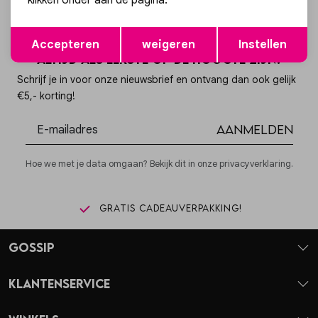
klikken onder aan de pagina.
Opslaan
Terug
Accepteren
weigeren
Instellen
Altijd als eerste op de hoogte zijn?
Schrijf je in voor onze nieuwsbrief en ontvang dan ook gelijk
€5,- korting!
Aanmelden
Hoe we met je data omgaan? Bekijk dit in onze privacyverklaring.
Gratis cadeauverpakking!
Gossip
Klantenservice