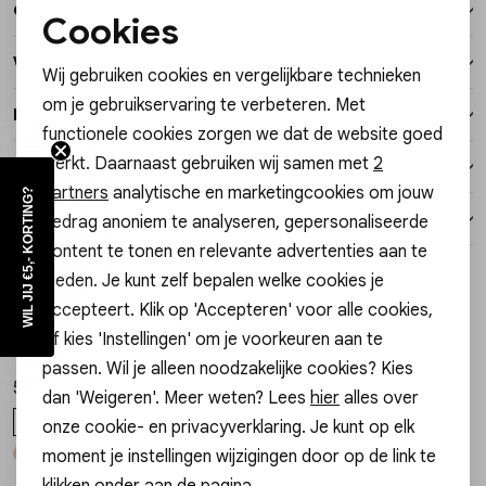
Over dit item
Vesten
Cookies
Noodzakelijke cookies
Winkelvoorraad
Wij gebruiken cookies en vergelijkbare technieken
Jassen
Personalisatie cookies
om je gebruikservaring te verbeteren. Met
Kenmerken
functionele cookies zorgen we dat de website goed
Analytische cookies
Lingerie
werkt. Daarnaast gebruiken wij samen met
2
Verzending / Ophalen in de winkel
Marketing cookies
partners
analytische en marketingcookies om jouw
WIL JIJ €5,- KORTING?
Retourneren
gedrag anoniem te analyseren, gepersonaliseerde
content te tonen en relevante advertenties aan te
Style dit met
bieden. Je kunt zelf bepalen welke cookies je
accepteert. Klik op 'Accepteren' voor alle cookies,
Gossip
1
/2
of kies 'Instellingen' om je voorkeuren aan te
TAS LEONIE TAS LEONIE
passen. Wil je alleen noodzakelijke cookies? Kies
54,99
dan 'Weigeren'. Meer weten? Lees
hier
alles over
ONE SIZE
onze cookie- en privacyverklaring. Je kunt op elk
moment je instellingen wijzigingen door op de link te