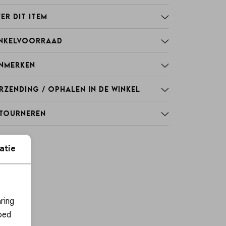
er dit item
nkelvoorraad
nmerken
rzending / Ophalen in de winkel
tourneren
atie
ies
ring
oed