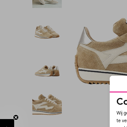
Co
Wij g
te v