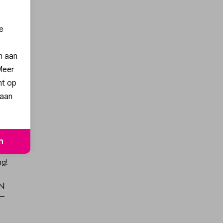
e
en aan
 Meer
nt op
 aan
n
ng!
n