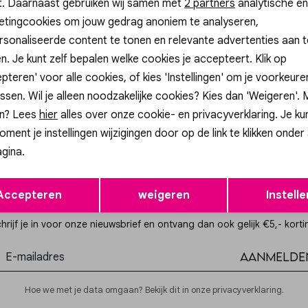
t. Daarnaast gebruiken wij samen met
Analytische cookies
Marketing cookies
2 partners
analytische en
etingcookies om jouw gedrag anoniem te analyseren,
sonaliseerde content te tonen en relevante advertenties aan t
n. Je kunt zelf bepalen welke cookies je accepteert. Klik op
p
pteren' voor alle cookies, of kies 'Instellingen' om je voorkeur
 BARREL JEANS
ssen. Wil je alleen noodzakelijke cookies? Kies dan 'Weigeren'.
n? Lees
hier
alles over onze cookie- en privacyverklaring. Je ku
oment je instellingen wijzigingen door op de link te klikken onder
gina.
Opslaan
Terug
Accepteren
weigeren
Instelle
Altijd als eerste op de hoogte zijn?
hrijf je in voor onze nieuwsbrief en ontvang dan ook gelijk €5,- korti
Aanmelde
Hoe we met je data omgaan? Bekijk dit in onze privacyverklaring.