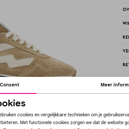
Ov
Wi
Ke
Ve
Re
Consent
Meer inform
okies
Noodzakelijke
Personalisatie cook
cookies
ebruiken cookies en vergelijkbare technieken om je gebruikserva
Sale
erbeteren. Met functionele cookies zorgen we dat de website g