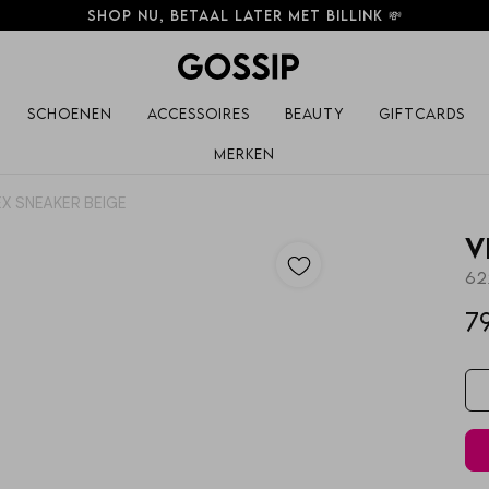
Shop nu, betaal later met Billink 💸
Schoenen
Accessoires
Beauty
Giftcards
Merken
EX SNEAKER BEIGE
V
62
7