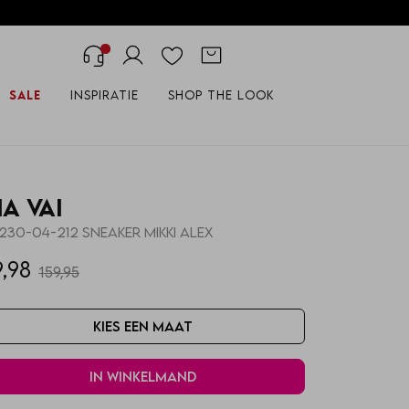
Sale
Inspiratie
Shop the look
ia Vai
230-04-212 SNEAKER MIKKI ALEX
9,98
159,95
Kies een maat
In winkelmand