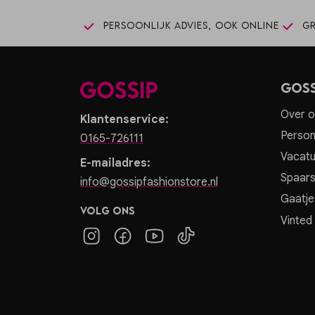
Persoonlijk advies, ook online
Gr
Goss
Over o
Klantenservice:
Person
0165-726111
Vacatu
E-mailadres:
Spaar
info@gossipfashionstore.nl
Gaatje
Volg ons
Vinted