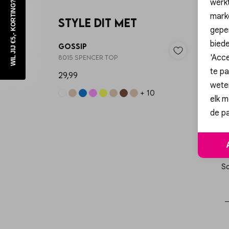
werk
WIL JIJ €5,- KORTING?
mark
Style dit met
geper
biede
Gossip
Gossi
'Acce
8015 SPENCER TOP
W3717-1
te pa
29,99
59,99
wete
+ 10
elk m
de pa
Sc