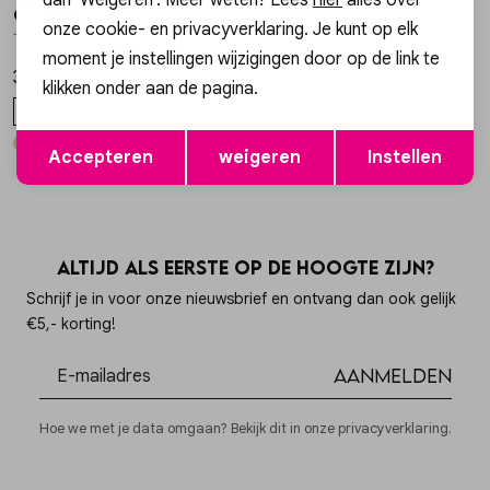
Gossip
Gossip
1
/2
1
/2
onze cookie- en privacyverklaring. Je kunt op elk
TRUI VERA TRUI VERA
A3866 BALLOON JEANS HIGH WAISTED
moment je instellingen wijzigingen door op de link te
39,99
59,99
klikken onder aan de pagina.
ONE SIZE
XS
S
M
L
XL
Opslaan
Terug
Accepteren
weigeren
Instellen
Altijd als eerste op de hoogte zijn?
Schrijf je in voor onze nieuwsbrief en ontvang dan ook gelijk
€5,- korting!
Aanmelden
Hoe we met je data omgaan? Bekijk dit in onze privacyverklaring.