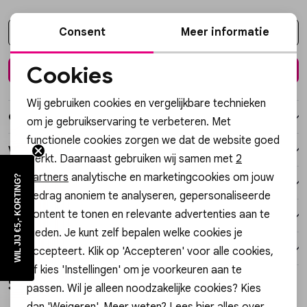
Vesten
Consent
Meer informatie
Kies een maat
Jassen
Cookies
In winkelmand
Noodzakelijke cookies
Lingerie
Wij gebruiken cookies en vergelijkbare technieken
Personalisatie cookies
Over dit item
om je gebruikservaring te verbeteren. Met
functionele cookies zorgen we dat de website goed
Analytische cookies
Winkelvoorraad
werkt. Daarnaast gebruiken wij samen met
2
Marketing cookies
partners
analytische en marketingcookies om jouw
WIL JIJ €5,- KORTING?
Kenmerken
gedrag anoniem te analyseren, gepersonaliseerde
content te tonen en relevante advertenties aan te
Verzending / Ophalen in de winkel
bieden. Je kunt zelf bepalen welke cookies je
Retourneren
accepteert. Klik op 'Accepteren' voor alle cookies,
of kies 'Instellingen' om je voorkeuren aan te
Style dit met
passen. Wil je alleen noodzakelijke cookies? Kies
dan 'Weigeren'. Meer weten? Lees
hier
alles over