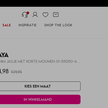
Sale
Inspiratie
Shop the look
AYA
Denim jasje met korte mouwen 01-511050-603
4,98
109,95
Kies een maat
In winkelmand