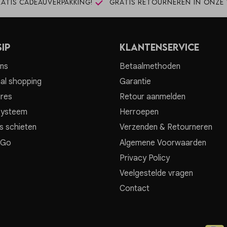
atis cadeauverpakking!
Gratis retourneren in onze 
ip
Klantenservice
ns
Betaalmethoden
al shopping
Garantie
res
Retour aanmelden
systeem
Herroepen
s schieten
Verzenden & Retourneren
 Go
Algemene Voorwaarden
Privacy Policy
Veelgestelde vragen
Contact