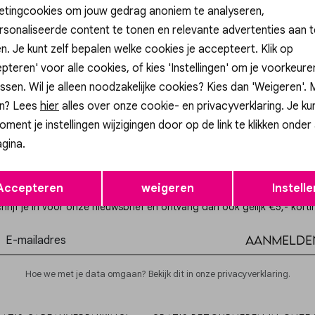
etingcookies om jouw gedrag anoniem te analyseren,
sonaliseerde content te tonen en relevante advertenties aan t
Sale
n. Je kunt zelf bepalen welke cookies je accepteert. Klik op
pteren' voor alle cookies, of kies 'Instellingen' om je voorkeur
Barrel jeans met naaddetails 01-311128-603
ssen. Wil je alleen noodzakelijke cookies? Kies dan 'Weigeren'.
99,95
n? Lees
hier
alles over onze cookie- en privacyverklaring. Je ku
oment je instellingen wijzigingen door op de link te klikken onder
gina.
Opslaan
Terug
Altijd als eerste op de hoogte zijn?
Accepteren
weigeren
Instelle
hrijf je in voor onze nieuwsbrief en ontvang dan ook gelijk €5,- korti
Aanmelde
Hoe we met je data omgaan? Bekijk dit in onze privacyverklaring.