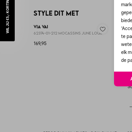
WIL JIJ €5,- KORTING?
mark
Style dit met
geper
biede
Via Vai
YAYA
'Acce
62374-01-212 MOCASSINS JUNE LOUA
te pa
169,95
49,98
wete
elk m
de pa
Sc