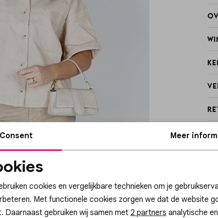
Ov
Wi
Ke
Ve
Re
Consent
Meer inform
okies
Noodzakelijke
Personalisatie cook
cookies
ebruiken cookies en vergelijkbare technieken om je gebruikserva
erbeteren. Met functionele cookies zorgen we dat de website g
Sale
t. Daarnaast gebruiken wij samen met
Analytische cookies
Marketing cookies
2 partners
analytische en