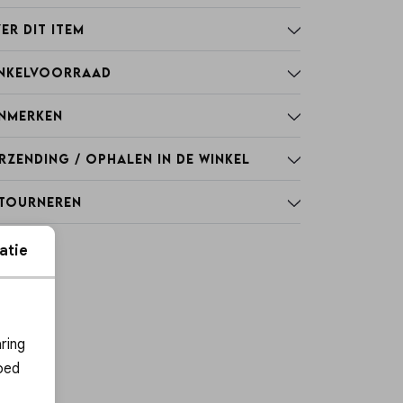
er dit item
nkelvoorraad
nmerken
rzending / Ophalen in de winkel
tourneren
atie
ies
ring
oed