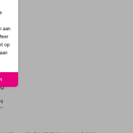
e
en aan
 Meer
nt op
 aan
n
ng!
n