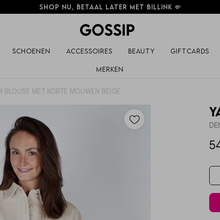
Elke week nieuwe items! 💗
Schoenen
Accessoires
Beauty
Giftcards
Merken
M BLOUSE MET KORTE MOUWEN BEIGE
Y
5