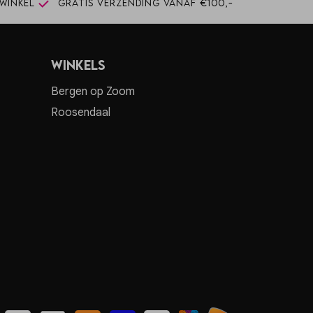
winkel
Gratis verzending vanaf €100,-
Winkels
Bergen op Zoom
Roosendaal