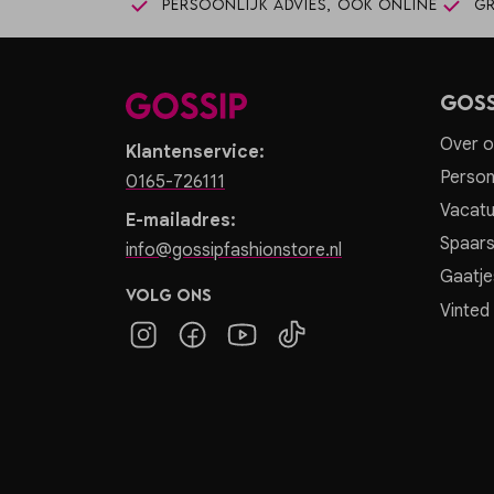
Persoonlijk advies, ook online
Gr
Goss
Over o
Klantenservice:
Person
0165-726111
Vacatu
E-mailadres:
Spaar
info@gossipfashionstore.nl
Gaatje
Volg ons
Vinted