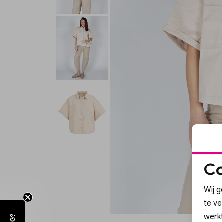
Co
Wij g
te v
werk