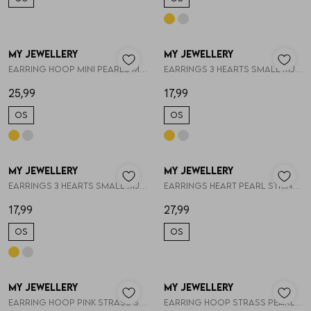
My Jewellery
My Jewellery
1
/2
1
/2
Earring hoop mini pearls MJ16052
Earrings 3 hearts small MJ11676
25,99
17,99
OS
OS
My Jewellery
My Jewellery
1
/2
1
/2
Earrings 3 hearts small MJ11676
Earrings heart pearl string MJ13663
17,99
27,99
OS
OS
My Jewellery
My Jewellery
1
/2
1
/2
Earring hoop pink strass square MJ14781
Earring hoop strass pearl MJ14775