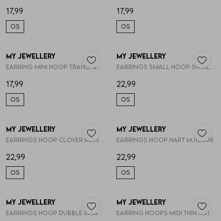
17,99
17,99
OS
OS
My Jewellery
My Jewellery
1
/2
1
/2
Earring mini hoop transparant stras MJ14718
Earrings small hoop swirl mini pear MJ15504
17,99
22,99
OS
OS
My Jewellery
My Jewellery
1
/2
1
/2
Earrings hoop clover MJ15507
Earrings hoop hart MJ15508
22,99
22,99
OS
OS
My Jewellery
My Jewellery
1
/2
1
/2
Earrings hoop dubble small MJ15511
Earring hoops midi thin MJ11978