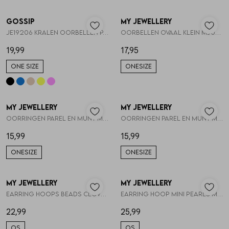
Gossip
My Jewellery
1
/2
1
/2
JE19206 KRALEN OORBELLEN PAREL EN HARTJE
Oorbellen ovaal klein MJ046111200
19,99
17,95
ONE SIZE
ONESIZE
My Jewellery
My Jewellery
1
/2
1
/2
Oorringen parel en munt MJ053771200
Oorringen parel en munt MJ053771500
15,99
15,99
ONESIZE
ONESIZE
My Jewellery
My Jewellery
1
/2
1
/2
Earring hoops beads clover pearl MJ16043
Earring hoop mini pearls MJ16052
22,99
25,99
OS
OS