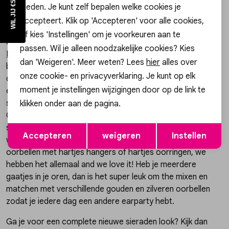
bieden. Je kunt zelf bepalen welke cookies je
Al je favoriete oorbellen op een rij
accepteert. Klik op 'Accepteren' voor alle cookies,
Gossip heeft een groot aanbod aan stainless steel, 925
of kies 'Instellingen' om je voorkeuren aan te
sterling zilveren en 14k gouden oorbellen van merken zoals
passen. Wil je alleen noodzakelijke cookies? Kies
My Jewellery
,
24Kae
,
Day&Eve
en
Karma Jewellery
. We zijn
dan 'Weigeren'. Meer weten? Lees
hier
alles over
bij Gossip altijd een stapje voor op de laatste trends,
onze cookie- en privacyverklaring. Je kunt op elk
daardoor loop jij er helemaal fashionable bij! Zo hebben we
moment je instellingen wijzigingen door op de link te
een ruime selectie aan minimalistische oorbellen zoals
studs, hoops en oorbellen met een hanger. Ook shop je bij
klikken onder aan de pagina.
Gossip wel 25(!) verschillende hartjes oorbellen. Dit is een
Opslaan
Terug
super populair symbool voor oorbellen en wij snappen wel
Accepteren
weigeren
Instellen
waarom! Dus ben je op zoek naar studs met hartjes,
oorbellen met hartjes hangers of hartjes oorringen, we
hebben het allemaal and we love it! Heb je meerdere
gaatjes in je oren, dan is het super leuk om the mixen en
matchen met verschillende gouden en zilveren oorbellen
zodat je iedere dag een andere earparty hebt.
Ga je voor een complete nieuwe sieraden look? Kijk dan