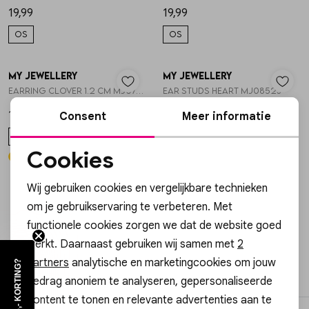
19,99
19,99
OS
OS
My Jewellery
My Jewellery
1
/2
1
/2
Earring clover 1.2 cm MJ07340
Ear studs heart MJ08523
15,99
12,99
Consent
Meer informatie
OS
OS
Cookies
Noodzakelijke cookies
Wij gebruiken cookies en vergelijkbare technieken
Personalisatie cookies
om je gebruikservaring te verbeteren. Met
Pagina
1
2
3
4
5
6
7
functionele cookies zorgen we dat de website goed
Analytische cookies
werkt. Daarnaast gebruiken wij samen met
2
Marketing cookies
partners
analytische en marketingcookies om jouw
filter
WIL JIJ €5,- KORTING?
gedrag anoniem te analyseren, gepersonaliseerde
content te tonen en relevante advertenties aan te