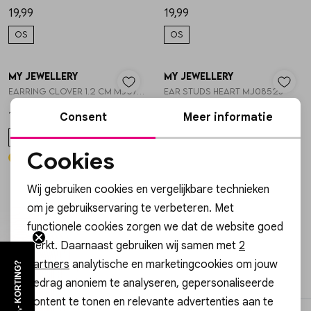
19,99
19,99
OS
OS
My Jewellery
My Jewellery
1
/2
1
/2
Earring clover 1.2 cm MJ07340
Ear studs heart MJ08523
15,99
12,99
Consent
Meer informatie
OS
OS
Cookies
Noodzakelijke cookies
Wij gebruiken cookies en vergelijkbare technieken
Personalisatie cookies
om je gebruikservaring te verbeteren. Met
Pagina
1
2
3
4
5
6
7
functionele cookies zorgen we dat de website goed
Analytische cookies
werkt. Daarnaast gebruiken wij samen met
2
Marketing cookies
partners
analytische en marketingcookies om jouw
filter
WIL JIJ €5,- KORTING?
gedrag anoniem te analyseren, gepersonaliseerde
content te tonen en relevante advertenties aan te