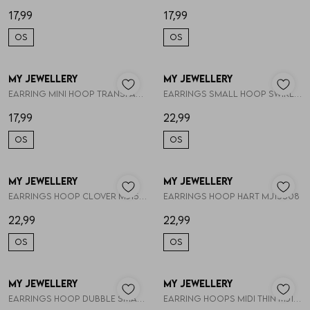
17,99
17,99
OS
OS
My Jewellery
My Jewellery
1
/2
1
/2
Earring mini hoop transparant stras MJ14718
Earrings small hoop swirl mini pear MJ15504
17,99
22,99
OS
OS
My Jewellery
My Jewellery
1
/2
1
/2
Earrings hoop clover MJ15507
Earrings hoop hart MJ15508
22,99
22,99
OS
OS
My Jewellery
My Jewellery
1
/2
1
/2
Earrings hoop dubble small MJ15511
Earring hoops midi thin MJ11978