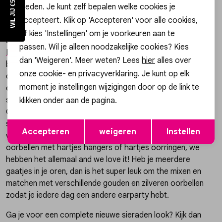
bieden. Je kunt zelf bepalen welke cookies je
Al je favoriete oorbellen op een rij
accepteert. Klik op 'Accepteren' voor alle cookies,
Gossip heeft een groot aanbod aan stainless steel, 925
of kies 'Instellingen' om je voorkeuren aan te
sterling zilveren en 14k gouden oorbellen van merken zoals
passen. Wil je alleen noodzakelijke cookies? Kies
My Jewellery
,
24Kae
,
Day&Eve
en
Karma Jewellery
. We zijn
dan 'Weigeren'. Meer weten? Lees
hier
alles over
bij Gossip altijd een stapje voor op de laatste trends,
onze cookie- en privacyverklaring. Je kunt op elk
daardoor loop jij er helemaal fashionable bij! Zo hebben we
moment je instellingen wijzigingen door op de link te
een ruime selectie aan minimalistische oorbellen zoals
studs, hoops en oorbellen met een hanger. Ook shop je bij
klikken onder aan de pagina.
Gossip wel 25(!) verschillende hartjes oorbellen. Dit is een
Opslaan
Terug
super populair symbool voor oorbellen en wij snappen wel
Accepteren
weigeren
Instellen
waarom! Dus ben je op zoek naar studs met hartjes,
oorbellen met hartjes hangers of hartjes oorringen, we
hebben het allemaal and we love it! Heb je meerdere
gaatjes in je oren, dan is het super leuk om the mixen en
matchen met verschillende gouden en zilveren oorbellen
zodat je iedere dag een andere earparty hebt.
Ga je voor een complete nieuwe sieraden look? Kijk dan