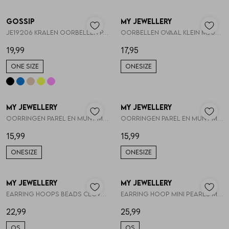
Gossip
My Jewellery
1
/2
1
/2
JE19206 KRALEN OORBELLEN PAREL EN HARTJE
Oorbellen ovaal klein MJ046111200
19,99
17,95
ONE SIZE
ONESIZE
My Jewellery
My Jewellery
1
/2
1
/2
Oorringen parel en munt MJ053771200
Oorringen parel en munt MJ053771500
15,99
15,99
ONESIZE
ONESIZE
My Jewellery
My Jewellery
1
/2
1
/2
Earring hoops beads clover pearl MJ16043
Earring hoop mini pearls MJ16052
22,99
25,99
OS
OS