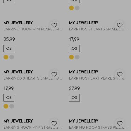
My Jewellery
My Jewellery
1
/2
1
/2
Earring hoop mini pearls MJ16052
Earrings 3 hearts small MJ11676
25,99
17,99
OS
OS
My Jewellery
My Jewellery
1
/2
1
/2
Earrings 3 hearts small MJ11676
Earrings heart pearl string MJ13663
17,99
27,99
OS
OS
My Jewellery
My Jewellery
1
/2
1
/2
Earring hoop pink strass square MJ14781
Earring hoop strass pearl MJ14775