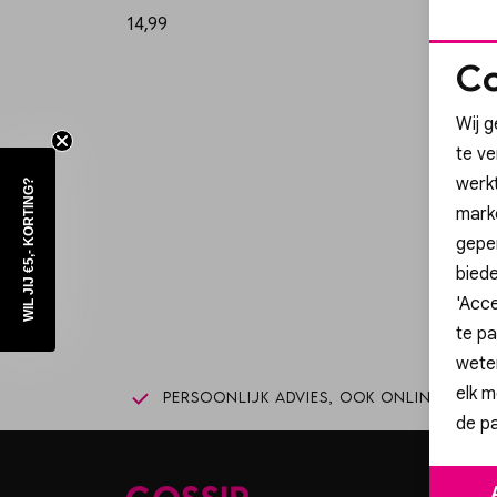
14,99
17,99
Co
Wij g
te v
werk
WIL JIJ €5,- KORTING?
mark
Sc
geper
biede
'Acce
te pa
wete
elk m
Persoonlijk advies, ook online
Gr
de pa
Goss