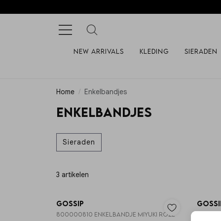
New arrivals
Kleding
Sieraden
Home
Enkelbandjes
Enkelbandjes
Sieraden
3 artikelen
Gossip
Gossi
800000810 ENKELBANDJE MIYUKI ROZE
JE1491