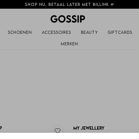
Shop nu, betaal later met Billink 💸
Schoenen
Accessoires
Beauty
Giftcards
Merken
p
My Jewellery
9 ENKELBANDJE DRIEDUBBEL
Coins Anklet MJ000591500