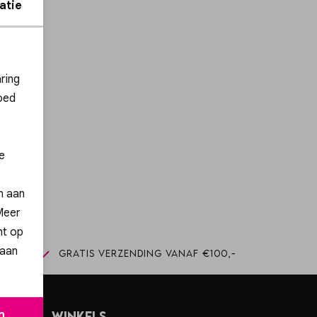
atie
ies
ring
oed
ng!
e
n
en aan
 Meer
nt op
 aan
winkel
Gratis verzending vanaf €100,-
n
Winkels