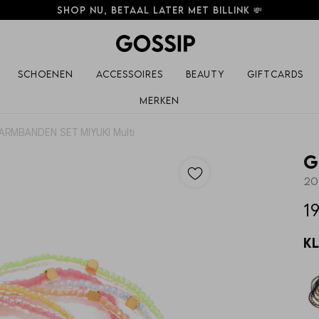
Shop nu, betaal later met Billink 💸
Schoenen
Accessoires
Beauty
Giftcards
Merken
ARMBANDEN SET MIYUKI Multi
G
20
19
K