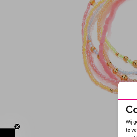
Co
Wij g
te v