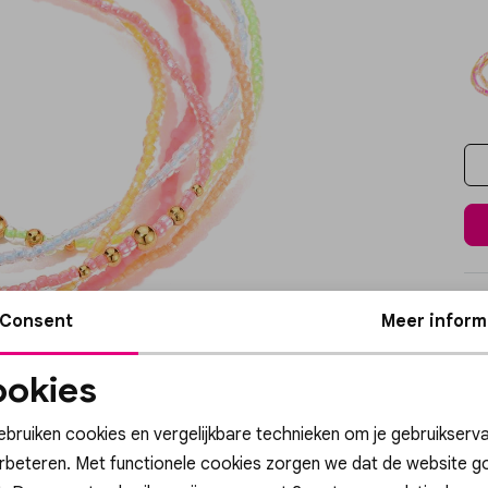
Wi
Consent
Meer inform
Ke
okies
Ve
Noodzakelijke
Personalisatie cook
cookies
ebruiken cookies en vergelijkbare technieken om je gebruikserva
Re
erbeteren. Met functionele cookies zorgen we dat de website g