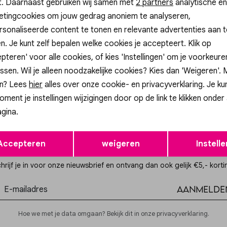
t. Daarnaast gebruiken wij samen met
Analytische cookies
Marketing cookies
2 partners
analytische en
etingcookies om jouw gedrag anoniem te analyseren,
Nieuw
sonaliseerde content te tonen en relevante advertenties aan t
n. Je kunt zelf bepalen welke cookies je accepteert. Klik op
p
Gossip
pteren' voor alle cookies, of kies 'Instellingen' om je voorkeur
2-557 ARMBAND HARTJES STRETCH
0296267-367 ARMBAND SHELL
ssen. Wil je alleen noodzakelijke cookies? Kies dan 'Weigeren'.
14,99
n? Lees
hier
alles over onze cookie- en privacyverklaring. Je ku
+ 1
oment je instellingen wijzigingen door op de link te klikken onder
gina.
Opslaan
Terug
Accepteren
weigeren
Instelle
Altijd als eerste op de hoogte zijn?
hrijf je in voor onze nieuwsbrief en ontvang dan ook gelijk €5,- korti
Aanmelde
Hoe we met je data omgaan? Bekijk dit in onze privacyverklaring.