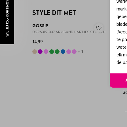
werk
WIL JIJ €5,- KORTING?
mark
Style dit met
Nieuw
geper
biede
Gossip
Gossi
'Acce
0296312-337 ARMBAND HARTJES STRETCH
029631
te pa
14,99
14,99
wete
+ 1
elk m
de pa
Sc