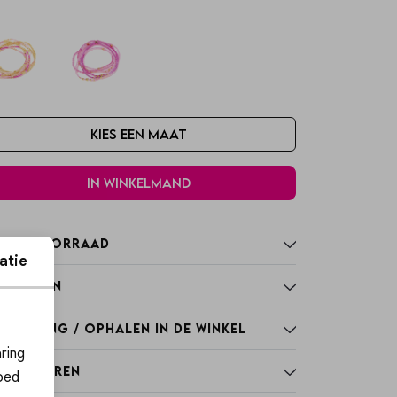
Kies een maat
In winkelmand
nkelvoorraad
atie
nmerken
rzending / Ophalen in de winkel
ies
ring
tourneren
oed