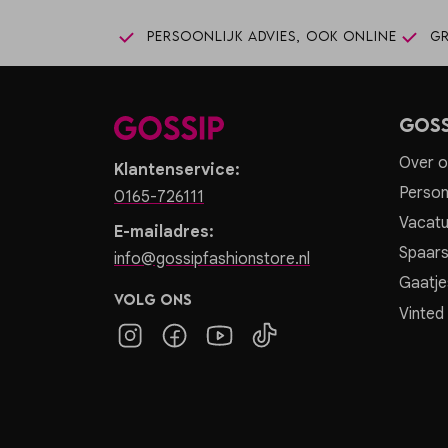
Persoonlijk advies, ook online
Gr
Goss
Over o
Klantenservice:
Person
0165-726111
Vacatu
E-mailadres:
Spaar
info@gossipfashionstore.nl
Gaatje
Volg ons
Vinted