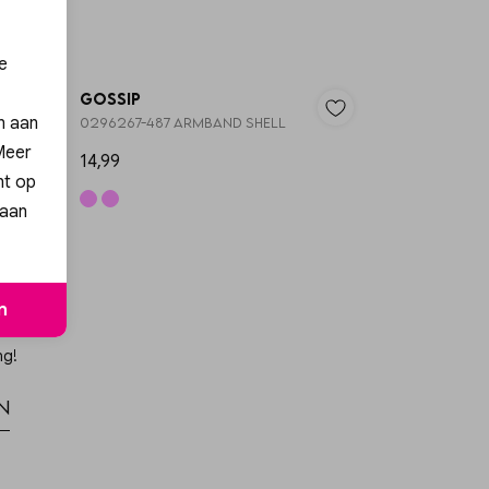
Nieuw
Nieuw
e
Gossip
en aan
0296267-487 ARMBAND SHELL
 Meer
14,99
nt op
 aan
n
ng!
n