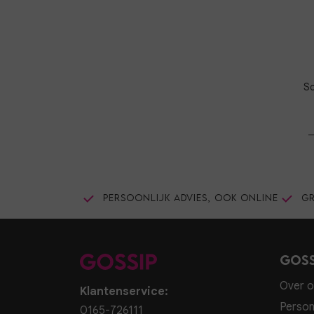
Sc
Persoonlijk advies, ook online
Gr
Goss
Over o
Klantenservice:
Person
0165-726111