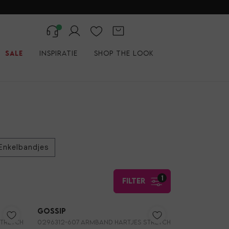
Sale
Inspiratie
Shop the look
Enkelbandjes
1
filter
Nieuw
Nieuw
Gossip
STRETCH
0296312-607 ARMBAND HARTJES STRETCH