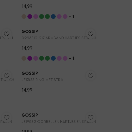
14,99
+ 1
Nieuw
Nieuw
Gossip
STRETCH
0296312-217 ARMBAND HARTJES STRETCH
14,99
+ 1
Nieuw
3=2
Gossip
STRETCH
JE17433 RING MET STRIK
14,99
Gossip
KRALEN
JE19532 OORBELLEN HARTJES EN KRALEN