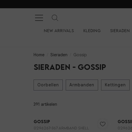
New arrivals
Kleding
Sieraden
Home
Sieraden
Gossip
Sieraden - Gossip
Oorbellen
Armbanden
Kettingen
391 artikelen
Nieuw
Gossip
Gossi
0296267-367 ARMBAND SHELL
029626