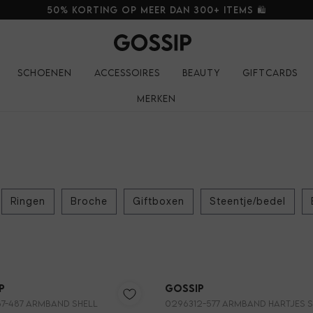
50% korting op meer dan 300+ items 🛍️
Schoenen
Accessoires
Beauty
Giftcards
Merken
Ringen
Broche
Giftboxen
Steentje/bedel
Nieuw
p
Gossip
7-487 ARMBAND SHELL
0296312-577 ARMBAND HARTJES 