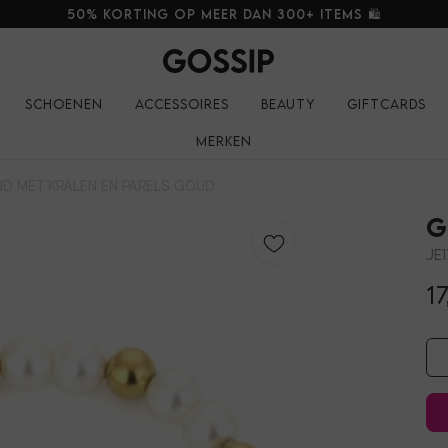
50% korting op meer dan 300+ items 🛍️
Schoenen
Accessoires
Beauty
Giftcards
Merken
D MET KRALEN EN PARELS GOUD
G
JE
17