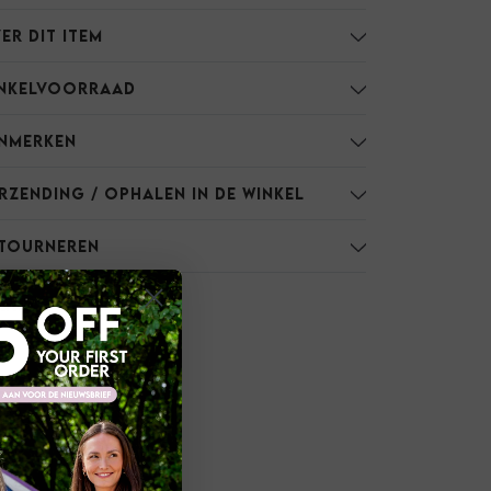
er dit item
nkelvoorraad
nmerken
rzending / Ophalen in de winkel
tourneren
atie
ies
ring
oed