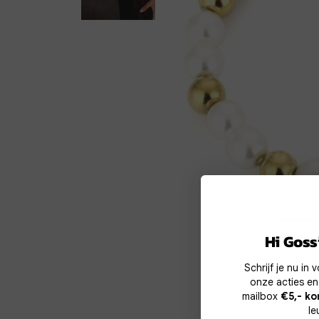
Co
Hi Gossi
Schrijf je nu in
Wij g
onze acties en
te v
mailbox
€5,- ko
werk
le