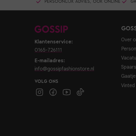
Persoonlijk advies, ook online
Gr
Goss
Over o
Klantenservice:
Person
0165-726111
Vacatu
E-mailadres:
Spaar
info@gossipfashionstore.nl
Gaatje
Volg ons
Vinted