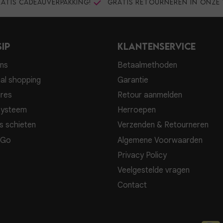
atis cadeauverpakking!
Gratis retourneren in onze 
ip
Klantenservice
ns
Betaalmethoden
al shopping
Garantie
res
Retour aanmelden
systeem
Herroepen
s schieten
Verzenden & Retourneren
 Go
Algemene Voorwaarden
Privacy Policy
Veelgestelde vragen
Contact