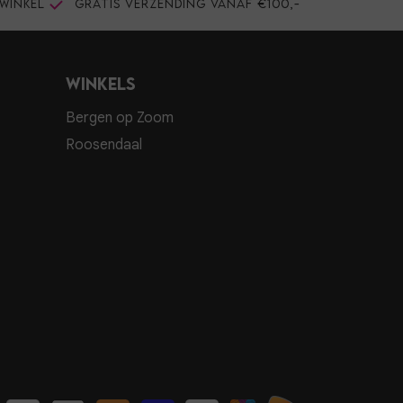
winkel
Gratis verzending vanaf €100,-
Winkels
Bergen op Zoom
Roosendaal