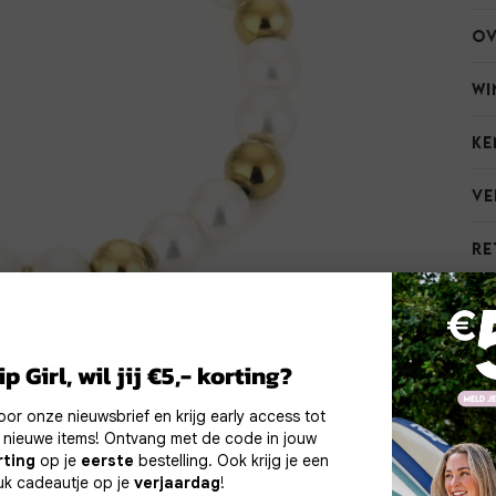
Ov
Wi
Ke
Ve
Re
Consent
Meer inform
okies
p Girl, wil jij €5,- korting?
Noodzakelijke
Personalisatie cook
 voor onze nieuwsbrief en krijg early access tot
cookies
ebruiken cookies en vergelijkbare technieken om je gebruikserva
 nieuwe items! Ontvang met de code in jouw
erbeteren. Met functionele cookies zorgen we dat de website g
rting
op je
eerste
bestelling. Ook krijg je een
t. Daarnaast gebruiken wij samen met
Analytische cookies
Marketing cookies
2 partners
analytische en
uk cadeautje op je
verjaardag
!