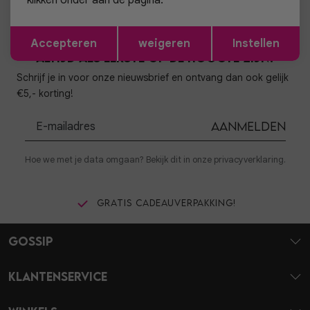
klikken onder aan de pagina.
Opslaan
Terug
Accepteren
weigeren
Instellen
Altijd als eerste op de hoogte zijn?
Schrijf je in voor onze nieuwsbrief en ontvang dan ook gelijk
€5,- korting!
Aanmelden
Hoe we met je data omgaan? Bekijk dit in onze privacyverklaring.
Gratis cadeauverpakking!
Gossip
Klantenservice