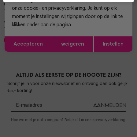
Gossip
Gossip
1
/2
1
/2
onze cookie- en privacyverklaring. Je kunt op elk
TAS LAMOUR CLASSIC TAS LAMOUR
JE15143 BANGLE MET STRETCH
moment je instellingen wijzigingen door op de link te
49,99
19,99
klikken onder aan de pagina.
ONE SIZE
ONE SIZE
Opslaan
Terug
Accepteren
weigeren
Instellen
Altijd als eerste op de hoogte zijn?
Schrijf je in voor onze nieuwsbrief en ontvang dan ook gelijk
€5,- korting!
Aanmelden
Hoe we met je data omgaan? Bekijk dit in onze privacyverklaring.