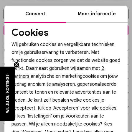
Vesten
Consent
Meer informatie
Kies een maat
Jassen
Cookies
In winkelmand
Noodzakelijke cookies
Lingerie
Wij gebruiken cookies en vergelijkbare technieken
Personalisatie cookies
Over dit item
om je gebruikservaring te verbeteren. Met
functionele cookies zorgen we dat de website goed
Analytische cookies
Winkelvoorraad
werkt. Daarnaast gebruiken wij samen met
2
Marketing cookies
partners
analytische en marketingcookies om jouw
WIL JIJ €5,- KORTING?
Kenmerken
gedrag anoniem te analyseren, gepersonaliseerde
content te tonen en relevante advertenties aan te
Verzending / Ophalen in de winkel
bieden. Je kunt zelf bepalen welke cookies je
Retourneren
accepteert. Klik op 'Accepteren' voor alle cookies,
of kies 'Instellingen' om je voorkeuren aan te
Style dit met
passen. Wil je alleen noodzakelijke cookies? Kies
dan 'Weigeren'. Meer weten? Lees
hier
alles over