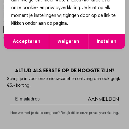
Gossip
Gossip
1
/2
1
/2
onze cookie- en privacyverklaring. Je kunt op elk
SK13676 GESTREEPT BADSTOF T-SHIRT
TAS SUEZ SUEDE TAS SUEZ SUEDE
moment je instellingen wijzigingen door op de link te
34,99
59,99
klikken onder aan de pagina.
ONE SIZE
ONE SIZE
Opslaan
Terug
Accepteren
weigeren
Instellen
Altijd als eerste op de hoogte zijn?
Schrijf je in voor onze nieuwsbrief en ontvang dan ook gelijk
€5,- korting!
Aanmelden
Hoe we met je data omgaan? Bekijk dit in onze privacyverklaring.